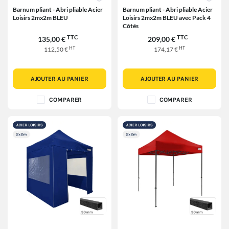
Barnum pliant - Abri pliable Acier
Barnum pliant - Abri pliable Acier
Loisirs 2mx2m BLEU
Loisirs 2mx2m BLEU avec Pack 4
Côtés
TTC
TTC
135,00 €
209,00 €
HT
HT
112,50 €
174,17 €
AJOUTER AU PANIER
AJOUTER AU PANIER
COMPARER
COMPARER