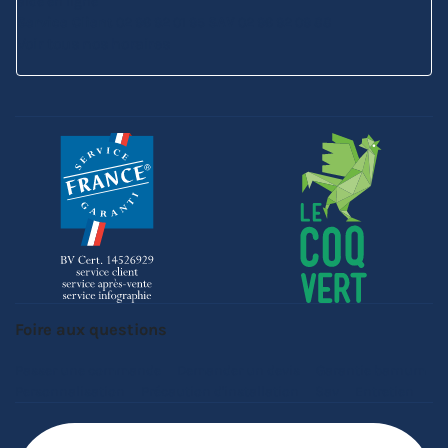
aide en ligne
Service Client
02 96 92 01 95
SAV
02 96 92 09 88
Voir tous nos horaires
Foire aux questions
Passer une commande
Demander un devis
Garantie barnum
Personnalisation
Précaution d'installation
Sav
Entretien