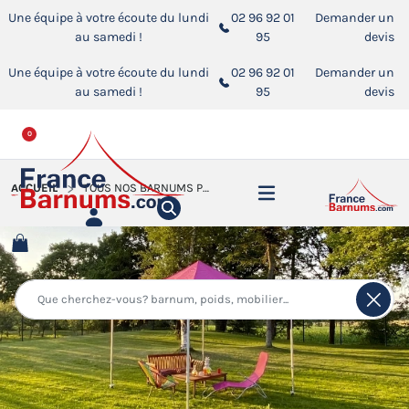
Une équipe à votre écoute du lundi
02 96 92 01
Demander un
au samedi !
95
devis
Une équipe à votre écoute du lundi
02 96 92 01
Demander un
au samedi !
95
devis
0
ACCUEIL
TOUS NOS BARNUMS PLIANTS