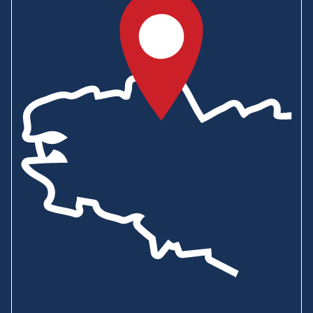
Showroom & Boutique
6B ZA de Bel Orme
22970 PLOUMAGOAR
Prenez rendez-vous
Envoyez-nous un message
Consultez notre