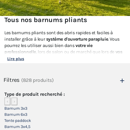
Tous nos barnums pliants
Les barnums pliants sont des abris rapides et faciles à
installer grâce à leur
système d'ouverture parapluie
. Vous
pourrez les utiliser aussi bien dans
votre vie
professionnelle
, lors de salon ou de marché que lors de
vos
évènements familiaux
, comme un mariage, un baptême ou
Lire plus
un repas de famille.
Disponibles
en Acier ou en Aluminium
, vous pouvez
Filtres
(828 produits)
retrouver différentes tailles de tentes pliantes allant du
2x2m au 6x9m
en passant par
l'incontournable tonnelle
Type de produit recherché :
3x3m
. Faites votre choix parmi tous nos barnums pour
‹
›
trouver celui qui correspondra à votre besoin et à votre
Barnum 3x3
budget en choisissant la couleur et la configuration qui
Barnum 6x3
vous convient.
Tente paddock
Barnum 3x4,5