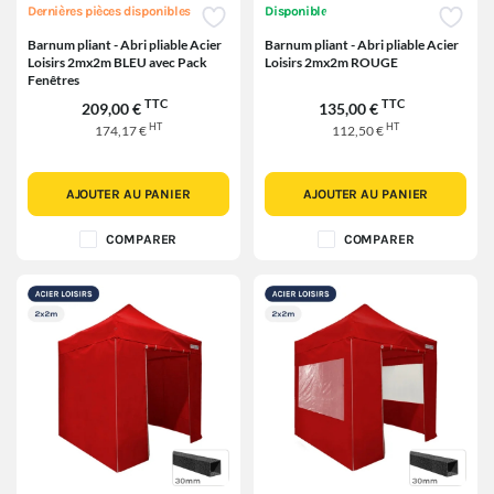
Dernières pièces disponibles
Disponible
Barnum pliant - Abri pliable Acier
Barnum pliant - Abri pliable Acier
Loisirs 2mx2m BLEU avec Pack
Loisirs 2mx2m ROUGE
Fenêtres
TTC
TTC
209,00 €
135,00 €
HT
HT
174,17 €
112,50 €
AJOUTER AU PANIER
AJOUTER AU PANIER
COMPARER
COMPARER