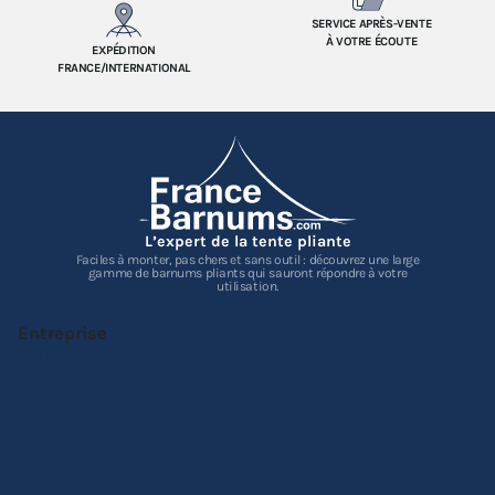
SERVICE APRÈS-VENTE
À VOTRE ÉCOUTE
EXPÉDITION
FRANCE/INTERNATIONAL
L’expert de la tente pliante
Faciles à monter, pas chers et sans outil : découvrez une large
gamme de barnums pliants qui sauront répondre à votre
utilisation.
Entreprise
Qui sommes-nous ?
Foire aux Questions
Nos Conditions Générales de Vente
Politique de confidentialité
Gestion des cookies
Plan du site
Mention légales