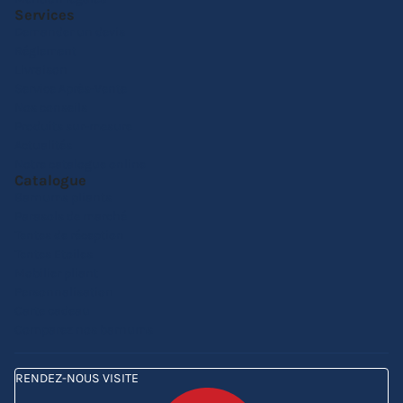
Services
Demander un devis
Réglement
Livraison
Service Après-Vente
Nos conseils
Produits sur-mesure
Actualités
Notre catalogue online
Catalogue
Barnums pliants
Parasols de marché
Tentes de réception
Tentes Etoiles
Mobilier pliant
Personnalisation
Carte cadeau
Comparez nos barnums
RENDEZ-NOUS VISITE