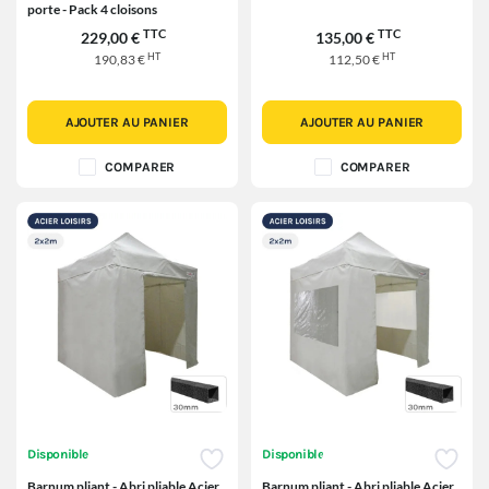
porte - Pack 4 cloisons
TTC
TTC
229,00 €
135,00 €
HT
HT
190,83 €
112,50 €
AJOUTER AU PANIER
AJOUTER AU PANIER
COMPARER
COMPARER
Disponible
Disponible
Barnum pliant - Abri pliable Acier
Barnum pliant - Abri pliable Acier