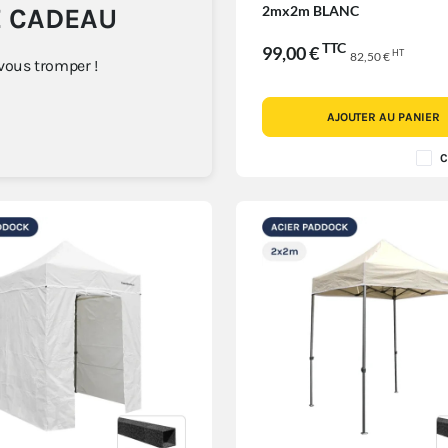
E CADEAU
2mx2m BLANC
TTC
99,00 €
HT
82,50 €
 vous tromper !
AJOUTER AU PANIER
C