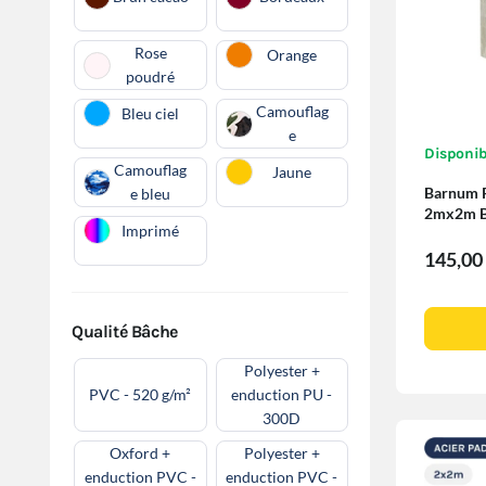
Rose
Orange
poudré
Camouflag
Bleu ciel
e
Disponib
Camouflag
Jaune
Barnum P
e bleu
2mx2m BE
Imprimé
cloisons
145,00
Qualité Bâche
Polyester +
PVC - 520 g/m²
enduction PU -
300D
Oxford +
Polyester +
enduction PVC -
enduction PVC -