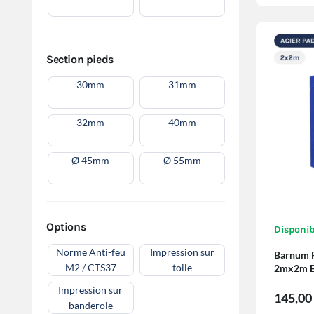
Section pieds
30mm
31mm
32mm
40mm
Ø 45mm
Ø 55mm
Options
Disponib
Norme Anti-feu
Impression sur
Barnum P
M2 / CTS37
toile
2mx2m BL
cloisons
Impression sur
145,00
banderole