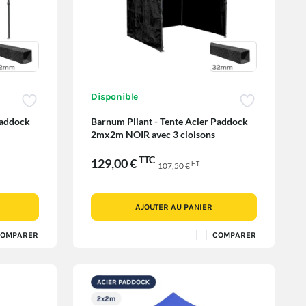
Disponible
Paddock
Barnum Pliant - Tente Acier Paddock
2mx2m NOIR avec 3 cloisons
TTC
129,00 €
HT
107,50 €
AJOUTER AU PANIER
OMPARER
COMPARER