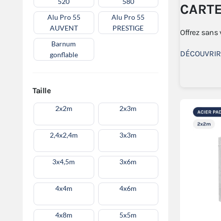
520
580
CART
Alu Pro 55
Alu Pro 55
AUVENT
PRESTIGE
Offrez sans
Barnum
DÉCOUVRIR
gonflable
Taille
2x2m
2x3m
2,4x2,4m
3x3m
3x4,5m
3x6m
4x4m
4x6m
4x8m
5x5m