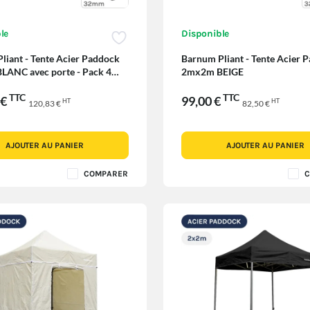
le
Disponible
liant - Tente Acier Paddock
Barnum Pliant - Tente Acier 
ANC avec porte - Pack 4
2mx2m BEIGE
TTC
TTC
 €
99,00 €
HT
HT
120,83 €
82,50 €
AJOUTER AU PANIER
AJOUTER AU PANIER
COMPARER
C