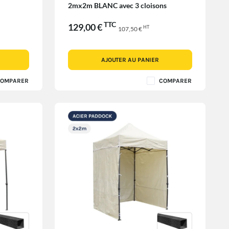
2mx2m BLANC avec 3 cloisons
TTC
129,00 €
HT
107,50 €
AJOUTER AU PANIER
OMPARER
COMPARER