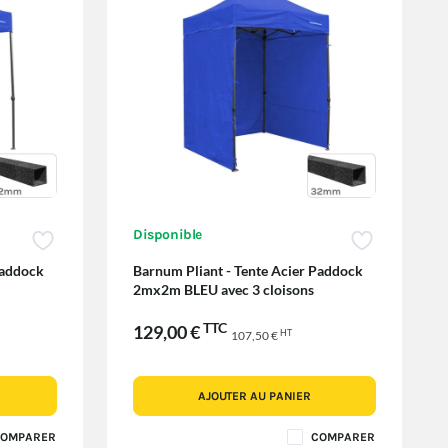
Disponible
Paddock
Barnum Pliant - Tente Acier Paddock
2mx2m BLEU avec 3 cloisons
TTC
129,00 €
HT
107,50 €
AJOUTER AU PANIER
OMPARER
COMPARER