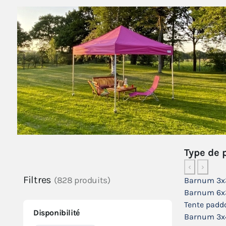
Type de 
‹
›
Filtres
(828 produits)
Barnum 3x
Barnum 6x
Tente padd
Disponibilité
Barnum 3x