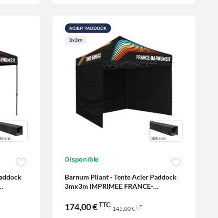
Disponible
Paddock
Barnum Pliant - Tente Acier Paddock
3mx3m IMPRIMEE FRANCE-
BARNUMS avec 3 cloisons
TTC
174,00 €
HT
145,00 €