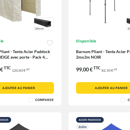
le
Disponible
liant - Tente Acier Paddock
Barnum Pliant - Tente Acier 
IGE avec porte - Pack 4
2mx2m NOIR
TTC
TTC
 €
99,00 €
HT
HT
120,83 €
82,50 €
AJOUTER AU PANIER
AJOUTER AU PANIER
COMPARER
C