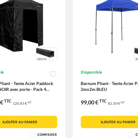
le
Disponible
liant - Tente Acier Paddock
Barnum Pliant - Tente Acier 
IR avec porte - Pack 4
2mx2m BLEU
TTC
TTC
 €
99,00 €
HT
HT
120,83 €
82,50 €
AJOUTER AU PANIER
AJOUTER AU PANIER
COMPARER
C