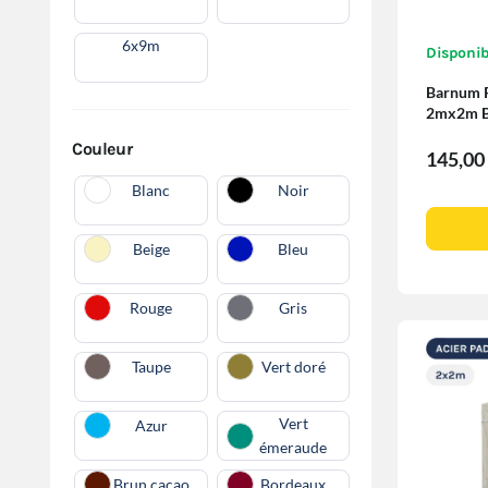
6x9m
Disponib
Barnum P
2mx2m BL
cloisons
Couleur
145,00
Blanc
Noir
Beige
Bleu
Rouge
Gris
Taupe
Vert doré
Vert
Azur
émeraude
Brun cacao
Bordeaux