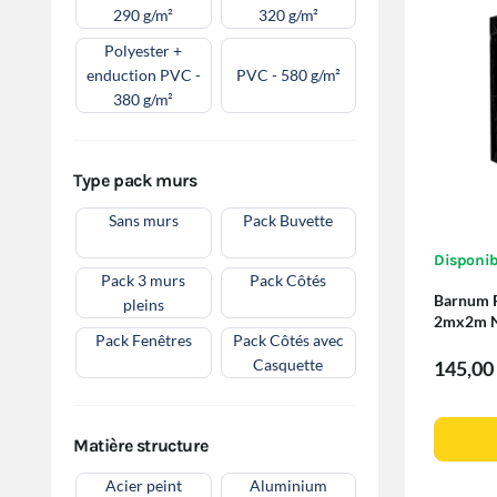
290 g/m²
320 g/m²
Polyester +
enduction PVC -
PVC - 580 g/m²
380 g/m²
Type pack murs
Sans murs
Pack Buvette
Disponib
Pack 3 murs
Pack Côtés
Barnum P
pleins
2mx2m NO
Pack Fenêtres
Pack Côtés avec
cloisons
Casquette
145,00
Matière structure
Acier peint
Aluminium