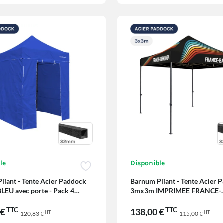
le
Disponible
liant - Tente Acier Paddock
Barnum Pliant - Tente Acier 
EU avec porte - Pack 4
3mx3m IMPRIMEE FRANCE-
BARNUMS
TTC
TTC
 €
138,00 €
HT
HT
120,83 €
115,00 €