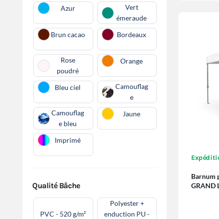
Vert
Azur
émeraude
Brun cacao
Bordeaux
Rose
Orange
poudré
Camouflag
Bleu ciel
e
Camouflag
Jaune
e bleu
Imprimé
Expéditi
Barnum p
Qualité Bâche
GRAND 
Polyester +
PVC - 520 g/m²
enduction PU -