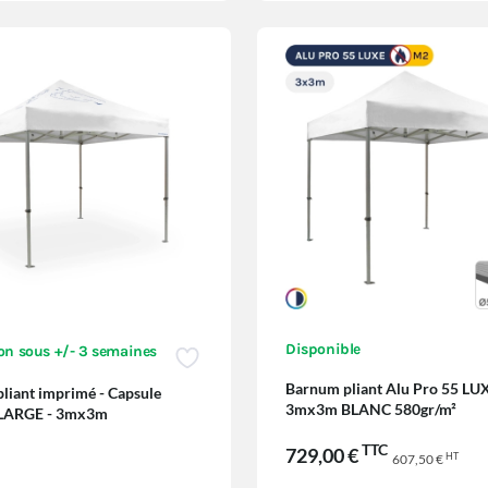
Disponible
on sous +/- 3 semaines
Barnum pliant Alu Pro 55 L
liant imprimé - Capsule
3mx3m BLANC 580gr/m²
LARGE - 3mx3m
TTC
729,00 €
HT
607,50 €