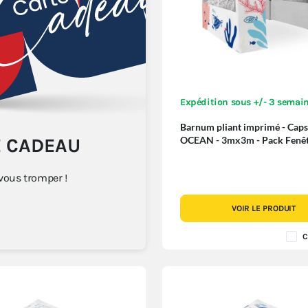
Expédition sous +/- 3 semai
Barnum pliant imprimé - Caps
E CADEAU
OCEAN - 3mx3m - Pack Fenêt
Special
 vous tromper !
VOIR LE PRODUIT
C