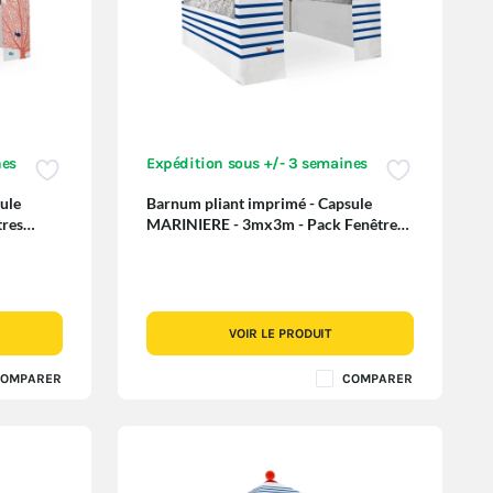
nes
Expédition sous +/- 3 semaines
ule
Barnum pliant imprimé - Capsule
res
MARINIERE - 3mx3m - Pack Fenêtres
Special
VOIR LE PRODUIT
OMPARER
COMPARER