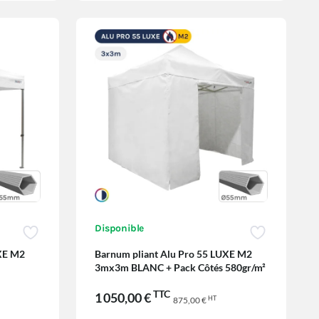
Disponible
UXE M2
Barnum pliant Alu Pro 55 LUXE M2
3mx3m BLANC + Pack Côtés 580gr/m²
TTC
1 050,00 €
HT
875,00 €