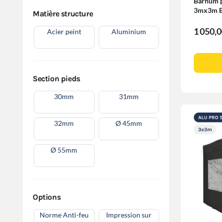
Barnum p
3mx3m B
Matière structure
580gr/m²
1 050,
Acier peint
Aluminium
Section pieds
30mm
31mm
32mm
Ø 45mm
Ø 55mm
Options
Norme Anti-feu
Impression sur