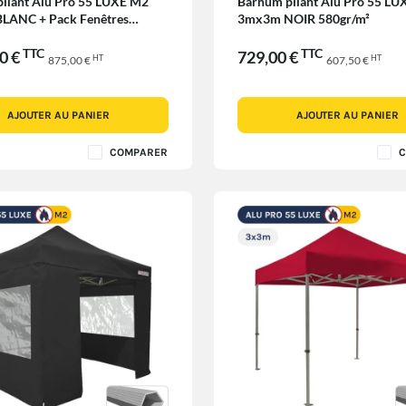
liant Alu Pro 55 LUXE M2
Barnum pliant Alu Pro 55 L
LANC + Pack Fenêtres
3mx3m NOIR 580gr/m²
TTC
TTC
00 €
729,00 €
HT
HT
875,00 €
607,50 €
AJOUTER AU PANIER
AJOUTER AU PANIER
COMPARER
C