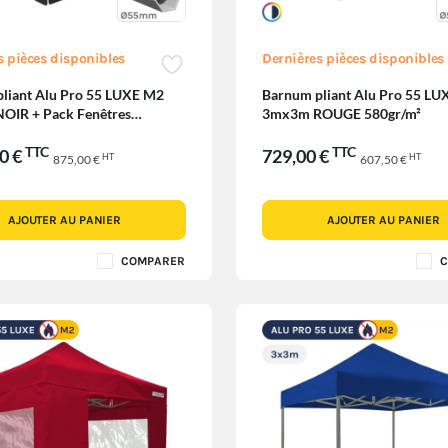
s pièces disponibles
Dernières pièces disponibles
liant Alu Pro 55 LUXE M2
Barnum pliant Alu Pro 55 L
OIR + Pack Fenêtres
3mx3m ROUGE 580gr/m²
TTC
TTC
00 €
729,00 €
HT
HT
875,00 €
607,50 €
AJOUTER AU PANIER
AJOUTER AU PANIER
COMPARER
C