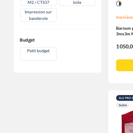
M2 / CTS37
toile
Impression sur
Dernière
banderole
Barnum p
3mx3m N
580gr/m²
Budget
1 050,
Petit budget