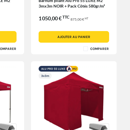
UXE M2
Barnum pliant Alu Pro 55 LUXE M2
3mx3m NOIR + Pack Côtés 580gr/m²
TTC
1 050,00 €
HT
875,00 €
AJOUTER AU PANIER
OMPARER
COMPARER