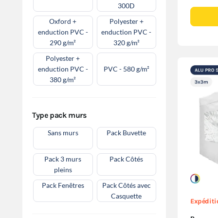
300D
Oxford +
Polyester +
enduction PVC -
enduction PVC -
290 g/m²
320 g/m²
Polyester +
enduction PVC -
PVC - 580 g/m²
380 g/m²
Type pack murs
Sans murs
Pack Buvette
Pack 3 murs
Pack Côtés
pleins
Pack Fenêtres
Pack Côtés avec
Casquette
Expéditio