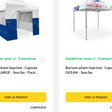
on sous +/- 3 semaines
Expédition sous +/- 3 semai
liant imprimé - Capsule
Barnum pliant imprimé - Caps
ARGE - 3mx3m - Pack
OCEAN - 3mx3m
 Special
VOIR LE PRODUIT
VOIR LE PRODUIT
COMPARER
C