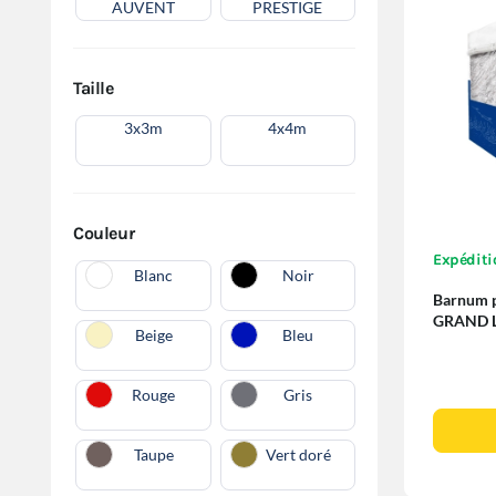
AUVENT
PRESTIGE
Taille
3x3m
4x4m
Couleur
Expéditi
Blanc
Noir
Barnum p
GRAND L
Beige
Bleu
Fenêtres
Rouge
Gris
Taupe
Vert doré