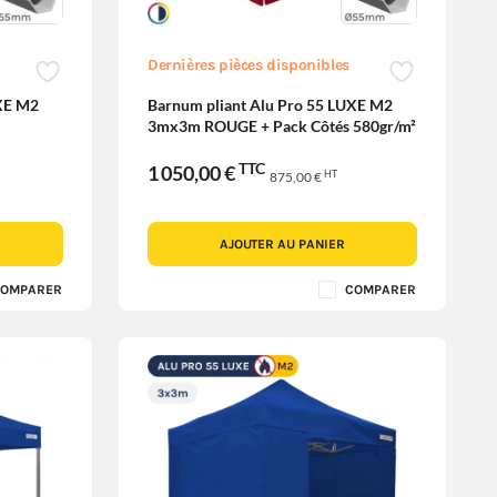
Dernières pièces disponibles
UXE M2
Barnum pliant Alu Pro 55 LUXE M2
3mx3m ROUGE + Pack Côtés 580gr/m²
TTC
1 050,00 €
HT
875,00 €
AJOUTER AU PANIER
OMPARER
COMPARER