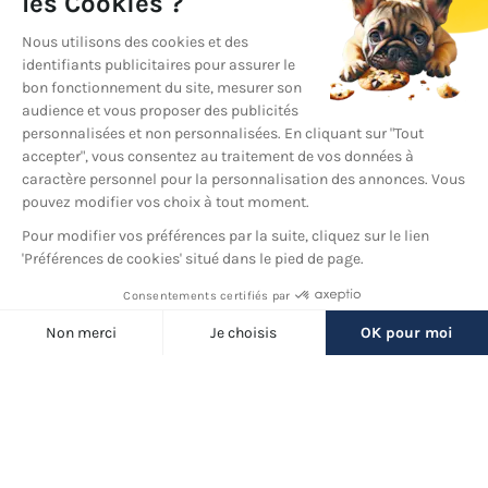
YouTube
© 2026 France Barnums, tous droits réservés.
Une marque
du groupe
France Diffusion
Back
to
Filtres
top
(18 produits)