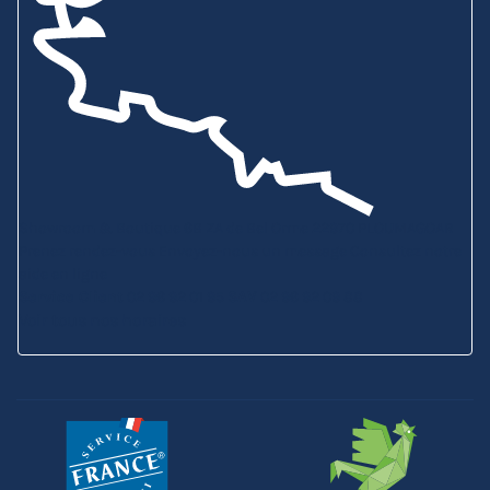
Showroom & Boutique
6B ZA de Bel Orme
22970 PLOUMAGOAR
Prenez rendez-vous
Envoyez-nous un message
Consultez notre
aide en ligne
Service Client
02 96 92 01 95
SAV
02 96 92 09 88
Voir tous nos horaires