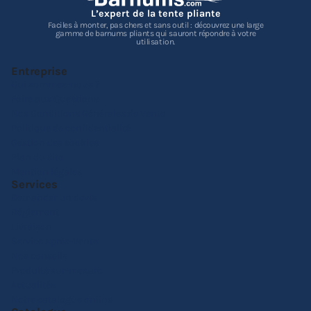
L’expert de la tente pliante
Faciles à monter, pas chers et sans outil : découvrez une large
gamme de barnums pliants qui sauront répondre à votre
utilisation.
Entreprise
Qui sommes-nous ?
Foire aux Questions
Nos Conditions Générales de Vente
Politique de confidentialité
Gestion des cookies
Plan du site
Mention légales
Services
Demander un devis
Réglement
Livraison
Service Après-Vente
Nos conseils
Produits sur-mesure
Actualités
Notre catalogue online