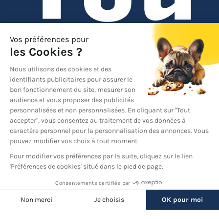
YouTube
© 2026 France Barnums, tous droits réservés.
Une marque
du groupe
France Diffusion
Back
to