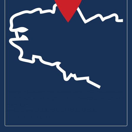
Showroom & Boutique
6B ZA de Bel Orme
22970 PLOUMAGOAR
Prenez rendez-vous
Envoyez-nous un message
Consultez notre
aide en ligne
Service Client
02 96 92 01 95
SAV
02 96 92 09 88
Voir tous nos horaires