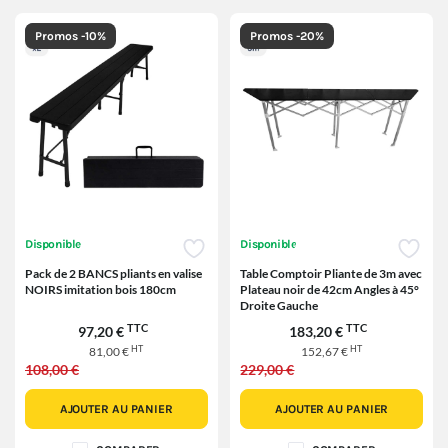
Promos -10%
Promos -20%
Disponible
Disponible
Pack de 2 BANCS pliants en valise
Table Comptoir Pliante de 3m avec
NOIRS imitation bois 180cm
Plateau noir de 42cm Angles à 45°
Droite Gauche
TTC
TTC
97,20 €
183,20 €
HT
HT
81,00 €
152,67 €
108,00 €
229,00 €
AJOUTER AU PANIER
AJOUTER AU PANIER