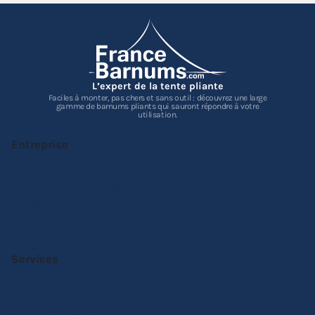
L’expert de la tente pliante
Faciles à monter, pas chers et sans outil : découvrez une large
gamme de barnums pliants qui sauront répondre à votre
utilisation.
Entreprise
Qui sommes-nous ?
Foire aux Questions
Nos Conditions Générales de Vente
Politique de confidentialité
Gestion des cookies
Plan du site
Mention légales
Services
Demander un devis
Réglement
Livraison