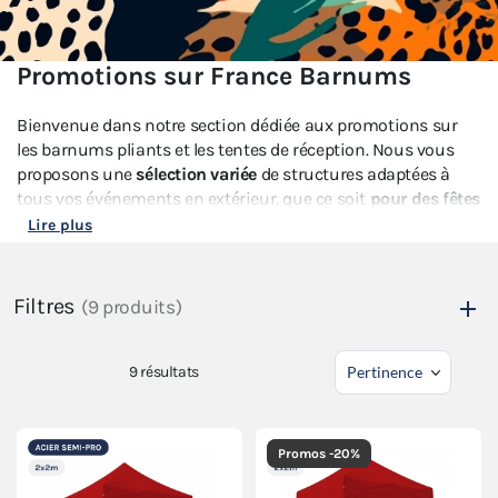
Promotions sur France Barnums
Bienvenue dans notre section dédiée aux promotions sur
les barnums pliants et les tentes de réception. Nous vous
proposons une
sélection variée
de structures adaptées à
tous vos événements en extérieur, que ce soit
pour des fêtes
familiales, des mariages, des réceptions professionnelles
Lire plus
ou des manifestations sportives.
Profitez de nos
offres exceptionnelles
pour acquérir des
Filtres
(9 produits)
barnums et tentes de réception de haute qualité
à des prix
avantageux. Saisissez
cette promotion
pour vous équiper
avec du matériel fiable et durable.
9
résultats
Promos -20%