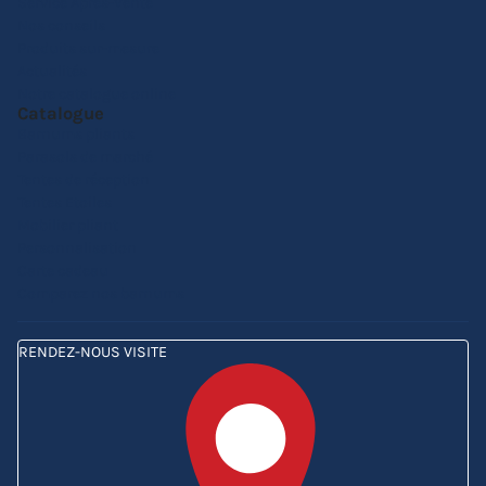
Service Après-Vente
Nos conseils
Produits sur-mesure
Actualités
Notre catalogue online
Catalogue
Barnums pliants
Parasols de marché
Tentes de réception
Tentes Etoiles
Mobilier pliant
Personnalisation
Carte cadeau
Comparez nos barnums
RENDEZ-NOUS VISITE