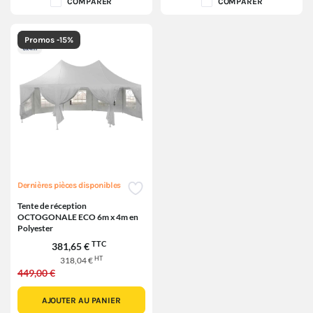
COMPARER
COMPARER
Promos -15%
Dernières pièces disponibles
Tente de réception
OCTOGONALE ECO 6m x 4m en
Polyester
TTC
381,65 €
HT
318,04 €
449,00 €
AJOUTER AU PANIER