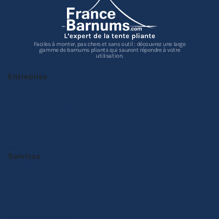
L’expert de la tente pliante
Faciles à monter, pas chers et sans outil : découvrez une large
gamme de barnums pliants qui sauront répondre à votre
utilisation.
Entreprise
Qui sommes-nous ?
Foire aux Questions
Nos Conditions Générales de Vente
Politique de confidentialité
Gestion des cookies
Plan du site
Mention légales
Services
Demander un devis
Réglement
Livraison
Service Après-Vente
Nos conseils
Produits sur-mesure