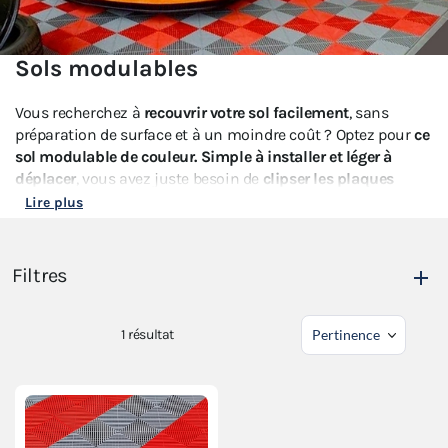
Sols modulables
Vous recherchez à
recouvrir votre sol facilement
, sans
préparation de surface et à un moindre coût ? Optez pour
ce
sol modulable de couleur.
Simple à installer et léger à
déplacer
, vous avez juste besoin de
clipser les plaques
entre elles sans aucun outil. Vous pourrez ainsi couvrir une
Lire plus
grande surface de sol à votre convenance.
Ce sol modulable vous permettra d'
habiller votre stand
sur
Filtres
des courses automobiles ou pendant un salon. Ces
dalles
de sol modulables
sont très
résistantes
et
s'installent sur
tous les types de sol
(béton, parquet d'une salle des fêtes,
1
résultat
herbe, sable…).