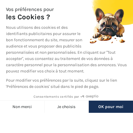
YouTube
© 2026 France Barnums, tous droits réservés.
Une marque
du groupe
France Diffusion
Back
to
Filtres
top