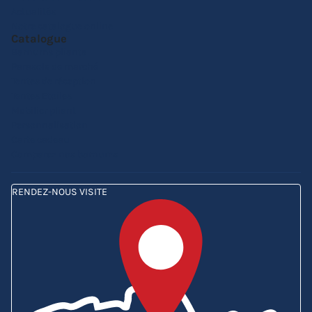
Actualités
Notre catalogue online
Catalogue
Barnums pliants
Parasols de marché
Tentes de réception
Tentes Etoiles
Mobilier pliant
Personnalisation
Carte cadeau
Comparez nos barnums
RENDEZ-NOUS VISITE