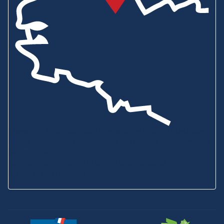
Showroom & Boutique
6B ZA de Bel Orme
22970 PLOUMAGOAR
Prenez rendez-vous
Envoyez-nous un message
Consultez notre
aide en ligne
Service Client
02 96 92 01 95
SAV
02 96 92 09 88
Voir tous nos horaires