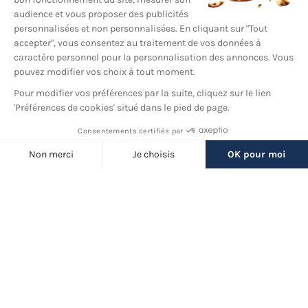
YouTube
© 2026 France Barnums, tous droits réservés.
Une marque
du groupe
France Diffusion
Back
to
Filtres
top