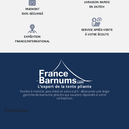
LIVRAISON RAPIDE
EN 24/72H
PAIEMENT
100% SÉCURISÉ
SERVICE APRÈS-VENTE
À VOTRE ÉCOUTE
EXPÉDITION
FRANCE/INTERNATIONAL
L’expert de la tente pliante
Faciles à monter, pas chers et sans outil : découvrez une large
gamme de barnums pliants qui sauront répondre à votre
utilisation.
Entreprise
Qui sommes-nous ?
Foire aux Questions
Nos Conditions Générales de Vente