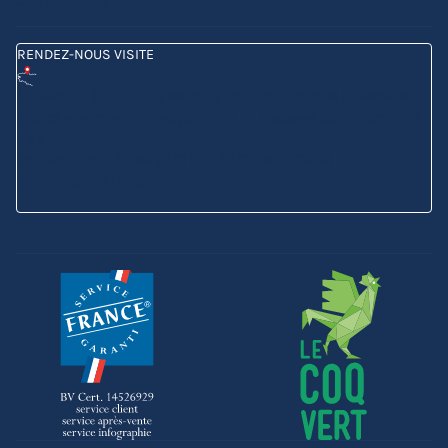
Comparez nos barnums
RENDEZ-NOUS VISITE
Showroom & Boutique
6B ZA de Bel Orme
22970 PLOUMAGOAR
Prenez rendez-vous
Envoyez-nous un message
Consultez notre
aide en ligne
Service Client
02 96 92 01 95
SAV
02 96 92 09 88
Voir tous nos horaires