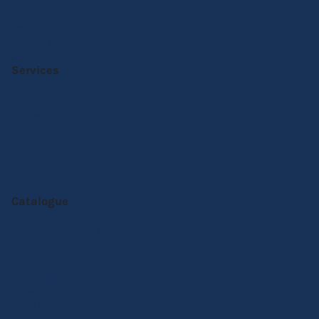
Politique de confidentialité
Gestion des cookies
Plan du site
Mention légales
Services
Demander un devis
Réglement
Livraison
Service Après-Vente
Nos conseils
Produits sur-mesure
Actualités
Notre catalogue online
Catalogue
Barnums pliants
Parasols de marché
Tentes de réception
Tentes Etoiles
Mobilier pliant
Personnalisation
Carte cadeau