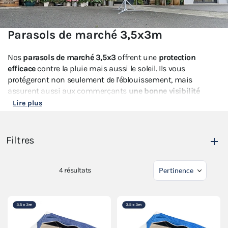
Parasols de marché 3,5x3m
Nos
parasols de marché 3,5x3
offrent une
protection
efficace
contre la pluie mais aussi le soleil. Ils vous
protégeront non seulement de l'éblouissement, mais
assurent aussi aux commerçants
une bonne visibilité
parmi les autres
parasols forains
grâce à un large choix de
Lire plus
couleurs.
Nos parasols forains 3,5x3m sont équipés d’une
toile
Filtres
totalement imperméable et anti-uv
. Ces
parasols de
marché
ont été développés avec un système permettant de
démonter rapidement et individuellement chaque baleine
4
résultats
du parasol forain afin de réparer facilement votre abri.