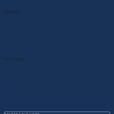
Plan du site
Mention légales
Services
Demander un devis
Réglement
Livraison
Service Après-Vente
Nos conseils
Produits sur-mesure
Actualités
Notre catalogue online
Catalogue
Barnums pliants
Parasols de marché
Tentes de réception
Tentes Etoiles
Mobilier pliant
Personnalisation
Carte cadeau
Comparez nos barnums