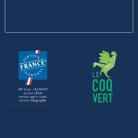
Prenez rendez-vous
Envoyez-nous un message
Consultez notre
aide en ligne
Service Client
02 96 92 01 95
SAV
02 96 92 09 88
Voir tous nos horaires
Foire aux questions
Passer une commande
Demander un devis
Garantie barnum
Personnalisation
Précaution d'installation
Sav
Entretien