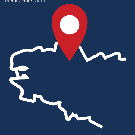
RENDEZ-NOUS VISITE
Showroom & Boutique
6B ZA de Bel Orme
22970 PLOUMAGOAR