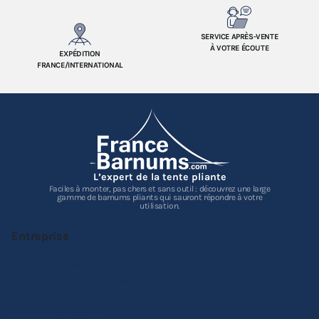
SERVICE APRÈS-VENTE
À VOTRE ÉCOUTE
EXPÉDITION
FRANCE/INTERNATIONAL
L’expert de la tente pliante
Faciles à monter, pas chers et sans outil : découvrez une large
gamme de barnums pliants qui sauront répondre à votre
utilisation.
Entreprise
Qui sommes-nous ?
Foire aux Questions
Nos Conditions Générales de Vente
Politique de confidentialité
Gestion des cookies