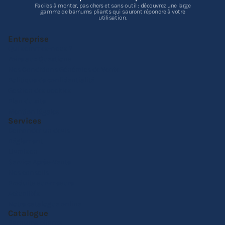
Faciles à monter, pas chers et sans outil : découvrez une large
gamme de barnums pliants qui sauront répondre à votre
utilisation.
Entreprise
Qui sommes-nous ?
Foire aux Questions
Nos Conditions Générales de Vente
Politique de confidentialité
Gestion des cookies
Plan du site
Mention légales
Services
Demander un devis
Réglement
Livraison
Service Après-Vente
Nos conseils
Produits sur-mesure
Actualités
Notre catalogue online
Catalogue
Barnums pliants