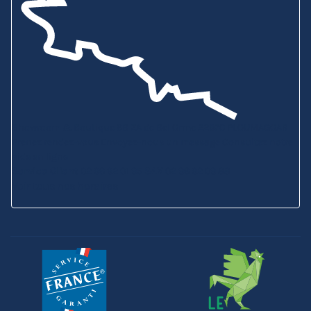
Showroom & Boutique
6B ZA de Bel Orme
22970 PLOUMAGOAR
Prenez rendez-vous
Envoyez-nous un message
Consultez notre
aide en ligne
Service Client
02 96 92 01 95
SAV
02 96 92 09 88
Voir tous nos horaires