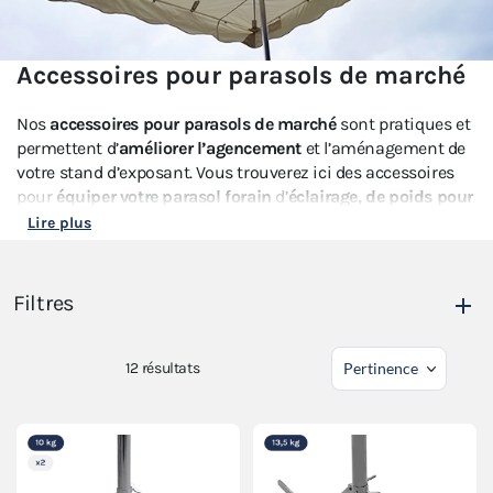
Accessoires pour parasols de marché
Nos
accessoires pour parasols de marché
sont pratiques et
permettent d’
améliorer l’agencement
et l’aménagement de
votre stand d’exposant. Vous trouverez ici des accessoires
pour
équiper votre parasol forain
d’
éclairage, de poids pour
parasol de marché
mais aussi des
chauffages
ou du
Lire plus
mobilier destiné à l’étalage
de votre marchandise.
Vous pouvez aussi retrouver nos
accessoires de sécurité
Filtres
pour votre parasol forain
. Grâce aux poids pour parasol de
marché, votre structure sera
stabilisée
et résistera au coup
de vent. Ces
lestages pour parasol forain
s'incruste
12
résultats
directement aux pieds de votre structure pour une
meilleure
résistance face aux intempéries.