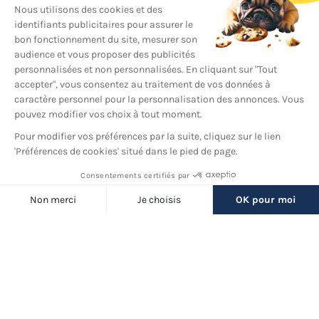
YouTube
© 2026 France Barnums, tous droits réservés.
Une marque
du groupe
France Diffusion
Back
to
Filtres
top