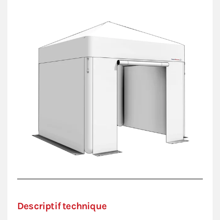
Nos infographistes vous accompagnent dans la
création d’un visuel sur-mesure pour un support
publicitaire impactant,
100% à votre image
. Que ce
soit pour une campagne marketing ou un événement
ponctuel, votre barnum deviendra un point de repère
incontournable.
N'hésitez pas à nous contacter au
02 96 92 01 95
ou
demandez directement
un devis
.
Descriptif technique