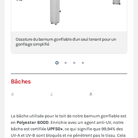
Ossature du barnum gonflable d'un seul tenant pour un
La 
gonflage simplifié
cou
Bâches
La bâche utilisée pour le toit de notre barnum gonflable est
en
Polyester 600D
. Enrichie avec un agent anti-UV, notre
bâche est certifiée
UPF50+
, ce qui signifie que 99,94% des
UV-A et UV-B sont bloqués et ne pénètrent pas le tissu. Cela