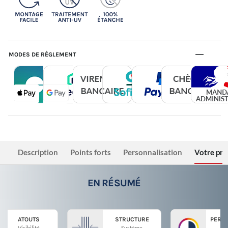
MODES DE RÈGLEMENT
Description
Points forts
Personnalisation
Votre pro
EN RÉSUMÉ
ATOUTS
STRUCTURE
PERS
Visibilité
Système
V