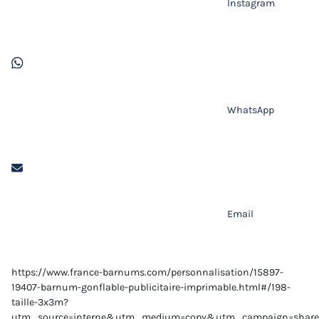
Instagram
WhatsApp
Email
https://www.france-barnums.com/personnalisation/15897-
19407-barnum-gonflable-publicitaire-imprimable.html#/198-
taille-3x3m?
utm_source=interne&utm_medium=copy&utm_campaign=share