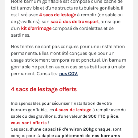
Notre barnum gonflable est composé d'une bâche de
toit amovible et d'une structure tubulaire gonflable. Il
est livré avec
4 sacs de lestage
à remplir (de sable ou
de gravillons), son
sac à dos de transport
, ainsi que
d'un
kit d'arrimage
composé de cordelettes et de
sardines.
Nos tentes ne sont pas conçues pour une installation
permanente. Elles n’ont été conçues que pour un
usage strictement temporaire et ponctuel. Un barnum
gonflable ne peut en aucun cas se substituer à un abri
permanent. Consultez
nos CGV.
4 sacs de lestage offerts
Indispensables pour sécuriser l'installation de votre
barnum gonflable, les
4 sacs de lestage
à remplir avec du
sable ou des gravillons, d'une valeur de
30€ TTC pièce
,
vous sont offerts
!
Ces sacs,
d'une capacité d'environ 20kg chaque
, sont
conçus pour s'adapter
au piètement de nos barnums