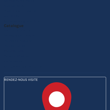
Service Après-Vente
Nos conseils
Produits sur-mesure
Actualités
Notre catalogue online
Catalogue
Barnums pliants
Parasols de marché
Tentes de réception
Tentes Etoiles
Mobilier pliant
Personnalisation
Carte cadeau
Comparez nos barnums
RENDEZ-NOUS VISITE