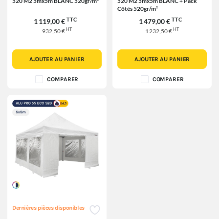
520 M2 5mx5m BLANC 520gr/m²
520 M2 5mx5m BLANC + Pack
Côtés 520gr/m²
TTC
TTC
1 119,00 €
1 479,00 €
HT
HT
932,50 €
1 232,50 €
AJOUTER AU PANIER
AJOUTER AU PANIER
COMPARER
COMPARER
Dernières pièces disponibles