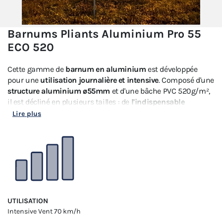
Barnums Pliants Aluminium Pro 55
ECO 520
Cette gamme de
barnum en aluminium
est développée
pour une
utilisation journalière et intensive
. Composé d'une
structure aluminium ø55mm
et d'une bâche PVC 520g/m²,
il est décliné en plusieurs tailles : de
l'indispensable
barnum pliant 3x3
à la
tente pliante 5x5.
Lire plus
UTILISATION
Intensive
Vent 70 km/h