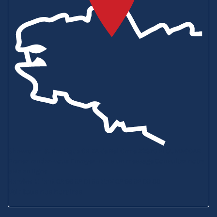
Showroom & Boutique
6B ZA de Bel Orme
22970 PLOUMAGOAR
Prenez rendez-vous
Envoyez-nous un message
Consultez notre
aide en ligne
Service Client
02 96 92 01 95
SAV
02 96 92 09 88
Voir tous nos horaires