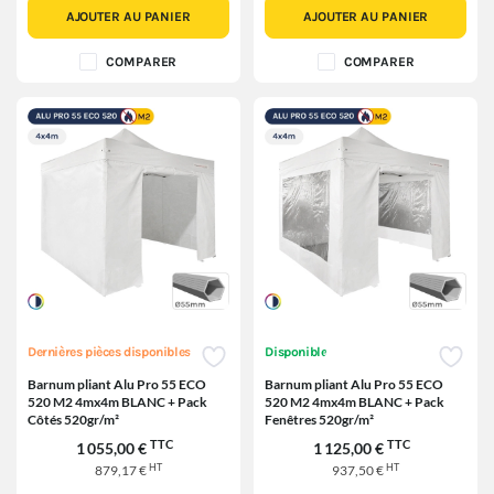
AJOUTER AU PANIER
AJOUTER AU PANIER
COMPARER
COMPARER
Dernières pièces disponibles
Disponible
Barnum pliant Alu Pro 55 ECO
Barnum pliant Alu Pro 55 ECO
520 M2 4mx4m BLANC + Pack
520 M2 4mx4m BLANC + Pack
Côtés 520gr/m²
Fenêtres 520gr/m²
TTC
TTC
1 055,00 €
1 125,00 €
HT
HT
879,17 €
937,50 €