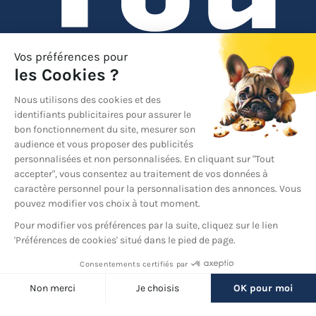
YouTube
© 2026 France Barnums, tous droits réservés.
Une marque
du groupe
France Diffusion
Back
to