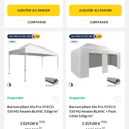
AJOUTER AU PANIER
AJOUTER AU PANIER
COMPARER
COMPARER
Disponible
Disponible
Barnum pliant Alu Pro 55 ECO
Barnum pliant Alu Pro 55 ECO
520 M2 4mx6m BLANC 520gr/m²
520 M2 4mx6m BLANC + Pack
Côtés 520gr/m²
TTC
TTC
1 029,00 €
1 359,00 €
HT
HT