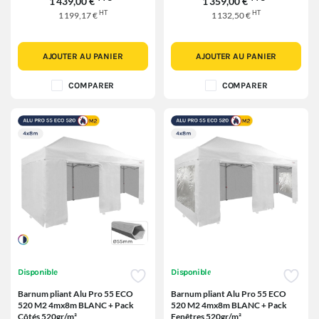
1 439,00 €
1 359,00 €
HT
HT
1 199,17 €
1 132,50 €
AJOUTER AU PANIER
AJOUTER AU PANIER
COMPARER
COMPARER
Disponible
Disponible
Barnum pliant Alu Pro 55 ECO
Barnum pliant Alu Pro 55 ECO
520 M2 4mx8m BLANC + Pack
520 M2 4mx8m BLANC + Pack
Côtés 520gr/m²
Fenêtres 520gr/m²