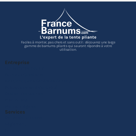
L’expert de la tente pliante
Faciles à monter, pas chers et sans outil : découvrez une large
gamme de barnums pliants qui sauront répondre à votre
utilisation.
Entreprise
Qui sommes-nous ?
Foire aux Questions
Nos Conditions Générales de Vente
Politique de confidentialité
Gestion des cookies
Plan du site
Mention légales
Services
Demander un devis
Réglement
Livraison