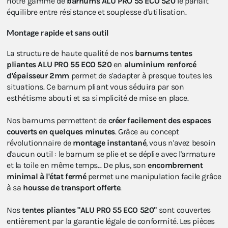
notre gamme de
barnums ALU PRO 55 ECO 520
le parfait
équilibre entre résistance et souplesse d'utilisation.
Montage rapide et sans outil
La structure de haute qualité de nos
barnums tentes
pliantes ALU PRO 55 ECO 520
en
aluminium renforcé
d'épaisseur 2mm
permet de s'adapter à presque toutes les
situations. Ce barnum pliant vous séduira par son
esthétisme abouti et sa simplicité de mise en place.
Nos barnums permettent de
créer facilement des espaces
couverts en quelques minutes
. Grâce au concept
révolutionnaire de
montage instantané
, vous n'avez besoin
d'aucun outil : le barnum se plie et se déplie avec l'armature
et la toile en même temps... De plus, son
encombrement
minimal à l'état fermé
permet une manipulation facile grâce
à sa
housse de transport offerte
.
Nos
tentes pliantes "ALU PRO 55 ECO 520"
sont couvertes
entièrement par la garantie légale de conformité. Les pièces