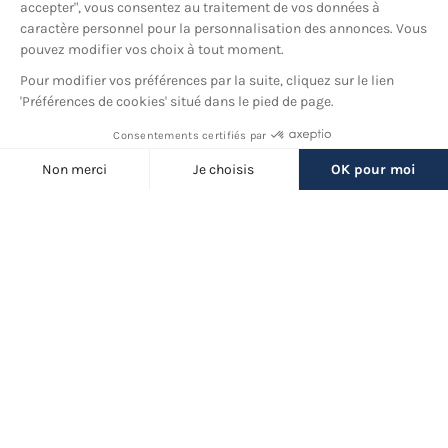
YouTube
© 2026 France Barnums, tous droits réservés.
Une marque
du groupe
France Diffusion
Back
to
Filtres
top
(3 produits)