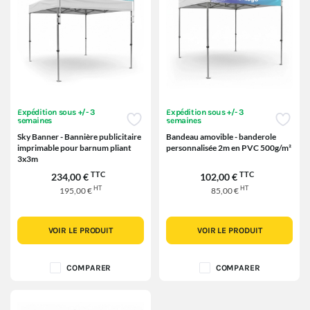
Expédition sous +/- 3
Expédition sous +/- 3
semaines
semaines
Sky Banner - Bannière publicitaire
Bandeau amovible - banderole
imprimable pour barnum pliant
personnalisée 2m en PVC 500g/m²
3x3m
TTC
TTC
234,00 €
102,00 €
HT
HT
195,00 €
85,00 €
VOIR LE PRODUIT
VOIR LE PRODUIT
COMPARER
COMPARER