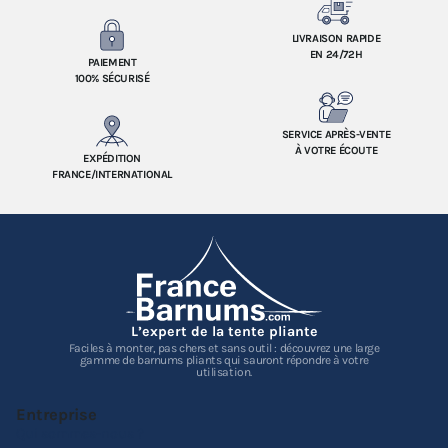
LIVRAISON RAPIDE
EN 24/72H
PAIEMENT
100% SÉCURISÉ
SERVICE APRÈS-VENTE
À VOTRE ÉCOUTE
EXPÉDITION
FRANCE/INTERNATIONAL
L’expert de la tente pliante
Faciles à monter, pas chers et sans outil : découvrez une large
gamme de barnums pliants qui sauront répondre à votre
utilisation.
Entreprise
Qui sommes-nous ?