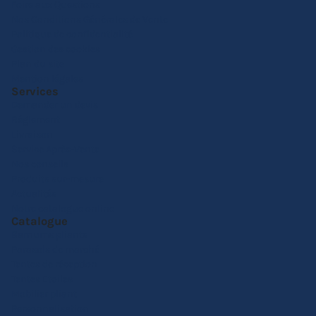
Foire aux Questions
Nos Conditions Générales de Vente
Politique de confidentialité
Gestion des cookies
Plan du site
Mention légales
Services
Demander un devis
Réglement
Livraison
Service Après-Vente
Nos conseils
Produits sur-mesure
Actualités
Notre catalogue online
Catalogue
Barnums pliants
Parasols de marché
Tentes de réception
Tentes Etoiles
Mobilier pliant
Personnalisation