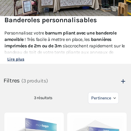
Banderoles personnalisables
Personnalisez votre
barnum pliant avec une banderole
amovible
! Très facile à mettre en place, les
bannières
imprimées de 2m ou de 3m
s'accrochent rapidement sur le
bandeau de toit de votre tente pliante aux anneaux de
haubanage.
Lire plus
Afin d'offrir plus de lisibilité à votre entreprise, association
ou club sportif lors de vos salons, marchés, forums ou
Filtres
(3 produits)
événements en extérieur, vous pourrez y
faire imprimer vos
logos et design
. Les
banderoles personnalisées amovibles
s'installent uniquement sur nos
barnums pliants
des
3
résultats
gammes Acier Loisirs, Acier-semi Pro, Alu Pro 45 Eco et Alu
55.