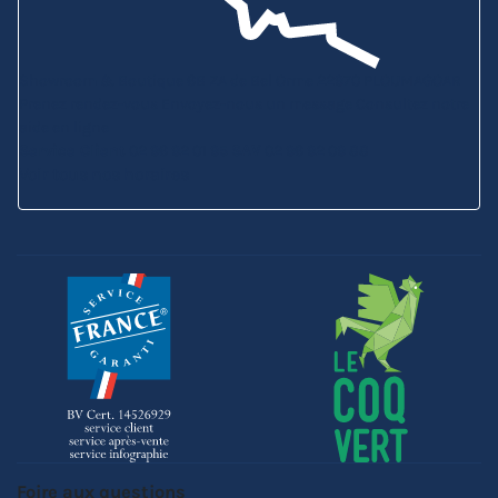
Showroom & Boutique
6B ZA de Bel Orme
22970 PLOUMAGOAR
Prenez rendez-vous
Envoyez-nous un message
Consultez notre
aide en ligne
Service Client
02 96 92 01 95
SAV
02 96 92 09 88
Voir tous nos horaires
Foire aux questions