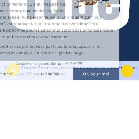
YouTube
© 2026 France Barnums, tous droits réservés.
Une marque
du groupe
France Diffusion
Back
to
top