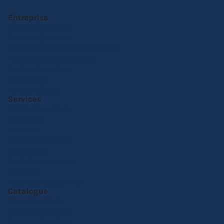
Entreprise
Qui sommes-nous ?
Foire aux Questions
Nos Conditions Générales de Vente
Politique de confidentialité
Gestion des cookies
Plan du site
Mention légales
Services
Demander un devis
Réglement
Livraison
Service Après-Vente
Nos conseils
Produits sur-mesure
Actualités
Notre catalogue online
Catalogue
Barnums pliants
Parasols de marché
Tentes de réception