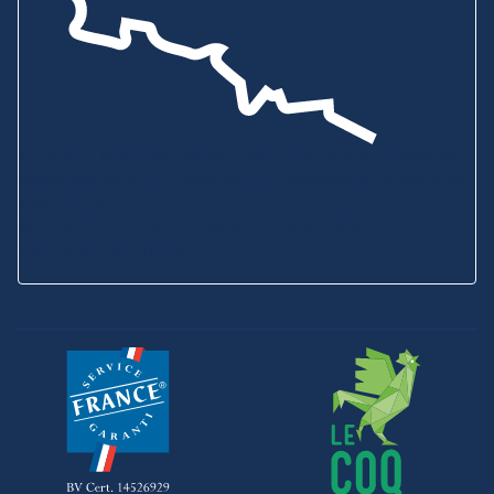
Showroom & Boutique
6B ZA de Bel Orme
22970 PLOUMAGOAR
Prenez rendez-vous
Envoyez-nous un message
Consultez notre
aide en ligne
Service Client
02 96 92 01 95
SAV
02 96 92 09 88
Voir tous nos horaires