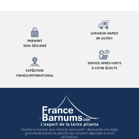
LIVRAISON RAPIDE
EN 24/72H
PAIEMENT
100% SÉCURISÉ
SERVICE APRÈS-VENTE
À VOTRE ÉCOUTE
EXPÉDITION
FRANCE/INTERNATIONAL
L’expert de la tente pliante
Faciles à monter, pas chers et sans outil : découvrez une large
gamme de barnums pliants qui sauront répondre à votre
utilisation.