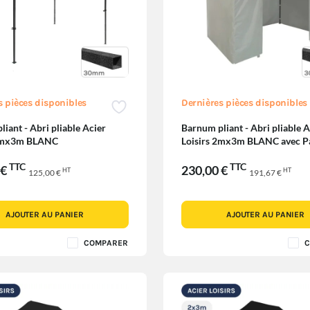
s pièces disponibles
Dernières pièces disponibles
iant - Abri pliable Acier
Barnum pliant - Abri pliable A
 2mx3m BLANC
Loisirs 2mx3m BLANC avec P
Côtés
TTC
TTC
 €
230,00 €
HT
HT
125,00 €
191,67 €
AJOUTER AU PANIER
AJOUTER AU PANIER
COMPARER
C