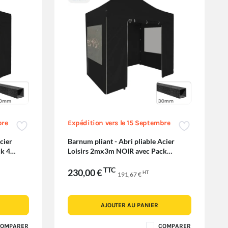
bre
Expédition vers le 15 Septembre
cier
Barnum pliant - Abri pliable Acier
k 4
Loisirs 2mx3m NOIR avec Pack
Fenêtres
TTC
230,00 €
HT
191,67 €
AJOUTER AU PANIER
OMPARER
COMPARER