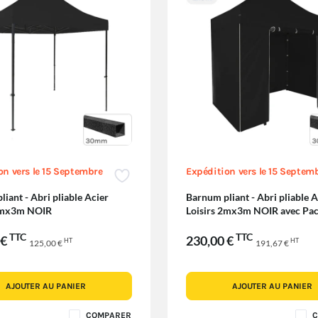
on vers le 15 Septembre
Expédition vers le 15 Septem
iant - Abri pliable Acier
Barnum pliant - Abri pliable A
 2mx3m NOIR
Loisirs 2mx3m NOIR avec Pac
Côtés
TTC
TTC
 €
230,00 €
HT
HT
125,00 €
191,67 €
AJOUTER AU PANIER
AJOUTER AU PANIER
COMPARER
C