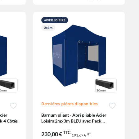
Dernières pièces disponibles
cier
Barnum pliant - Abri pliable Acier
k 4 Côtés
Loisirs 2mx3m BLEU avec Pack
Fenêtres
TTC
230,00 €
HT
191,67 €