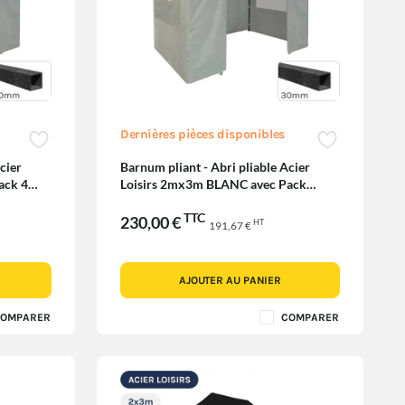
Dernières pièces disponibles
cier
Barnum pliant - Abri pliable Acier
ack 4
Loisirs 2mx3m BLANC avec Pack
Fenêtres
TTC
230,00 €
HT
191,67 €
AJOUTER AU PANIER
OMPARER
COMPARER