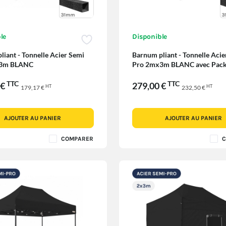
le
Disponible
liant - Tonnelle Acier Semi
Barnum pliant - Tonnelle Acie
x3m BLANC
Pro 2mx3m BLANC avec Pack
TTC
TTC
 €
279,00 €
HT
HT
179,17 €
232,50 €
AJOUTER AU PANIER
AJOUTER AU PANIER
COMPARER
C