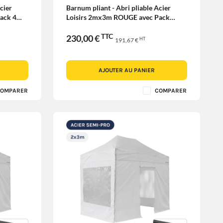
cier
Barnum pliant - Abri pliable Acier
ack 4
Loisirs 2mx3m ROUGE avec Pack
Fenêtres
TTC
230,00 €
HT
191,67 €
AJOUTER AU PANIER
OMPARER
COMPARER