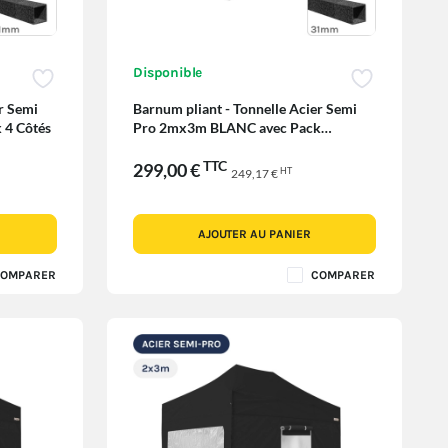
Disponible
r Semi
Barnum pliant - Tonnelle Acier Semi
 4 Côtés
Pro 2mx3m BLANC avec Pack
Fenêtres
TTC
299,00 €
HT
249,17 €
AJOUTER AU PANIER
OMPARER
COMPARER