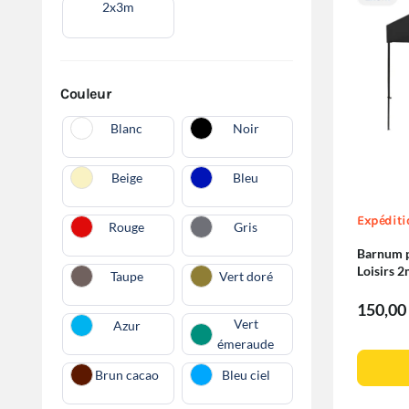
2x3m
Couleur
Blanc
Noir
Beige
Bleu
Expéditi
Rouge
Gris
Barnum pl
Loisirs
Taupe
Vert doré
150,00
Vert
Azur
émeraude
Brun cacao
Bleu ciel