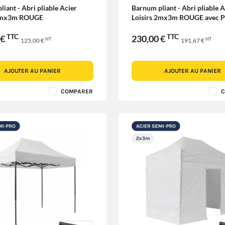
iant - Abri pliable Acier
Barnum pliant - Abri pliable A
 2mx3m ROUGE
Loisirs 2mx3m ROUGE avec P
Côtés
TTC
TTC
 €
230,00 €
HT
HT
125,00 €
191,67 €
AJOUTER AU PANIER
AJOUTER AU PANIER
COMPARER
C