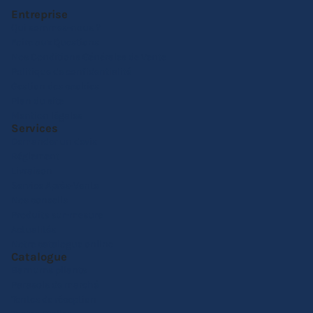
Entreprise
Qui sommes-nous ?
Foire aux Questions
Nos Conditions Générales de Vente
Politique de confidentialité
Gestion des cookies
Plan du site
Mention légales
Services
Demander un devis
Réglement
Livraison
Service Après-Vente
Nos conseils
Produits sur-mesure
Actualités
Notre catalogue online
Catalogue
Barnums pliants
Parasols de marché
Tentes de réception