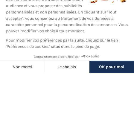
YouTube
© 2026 France Barnums, tous droits réservés.
Une marque
du groupe
France Diffusion
Back
to
Filtres
top
(8 produits)