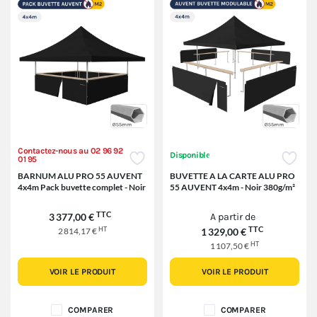
Contactez-nous au 02 96 92
Disponible
01 95
BARNUM ALU PRO 55 AUVENT
BUVETTE A LA CARTE ALU PRO
4x4m Pack buvette complet - Noir
55 AUVENT 4x4m - Noir 380g/m²
TTC
3 377,00 €
A partir de
HT
TTC
2 814,17 €
1 329,00 €
HT
1 107,50 €
VOIR LE PRODUIT
VOIR LE PRODUIT
COMPARER
COMPARER