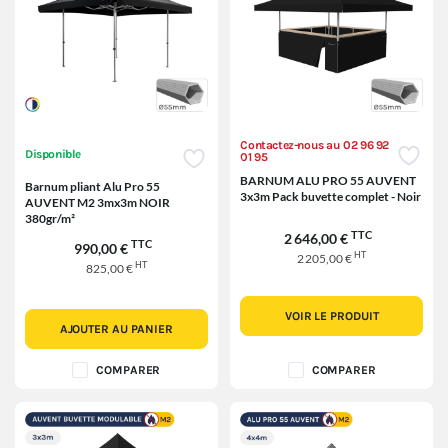
Contactez-nous au 02 96 92
Disponible
01 95
BARNUM ALU PRO 55 AUVENT
Barnum pliant Alu Pro 55
3x3m Pack buvette complet - Noir
AUVENT M2 3mx3m NOIR
380gr/m²
TTC
2 646,00 €
TTC
990,00 €
HT
2 205,00 €
HT
825,00 €
VOIR LE PRODUIT
AJOUTER AU PANIER
COMPARER
COMPARER