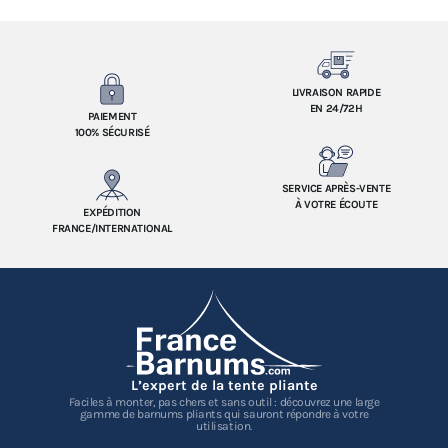
LIVRAISON RAPIDE
EN 24/72H
PAIEMENT
100% SÉCURISÉ
SERVICE APRÈS-VENTE
À VOTRE ÉCOUTE
EXPÉDITION
FRANCE/INTERNATIONAL
L’expert de la tente pliante
Faciles à monter, pas chers et sans outil : découvrez une large
gamme de barnums pliants qui sauront répondre à votre
utilisation.