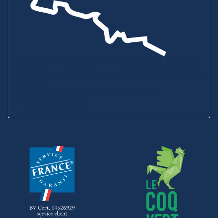
Showroom & Boutique
6B ZA de Bel Orme
22970 PLOUMAGOAR
Prenez rendez-vous
Envoyez-nous un message
Consultez notre
aide en ligne
Service Client
02 96 92 01 95
SAV
02 96 92 09 88
Voir tous nos horaires