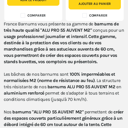
VOIR LE PRODUIT
AJOUTER AU PANIER
COMPARER
COMPARER
France Barnums vous présente sa gamme de
barnums de
très haute qualité "ALU PRO 55 AUVENT M2"
conçus pour un
usage professionnel journalier et intensif.
Cette gamme,
destinée à la protection des vos clients ou de vos
marchandises grâce à ses astucieux auvents de 60 cm,
vous permettront de créer des espaces couverts pour vos
stands buvettes, vos comptoirs ou présentoirs.
Les bâches de nos barnums sont
100% imperméables et
normalisées M2 (norme de résistance au feu)
. La structure
très résistante de nos
barnums ALU PRO 55 AUVENT M2
en
aluminium renforcé
permet de s'adapter à tous terrains et
conditions climatiques (jusqu'à 70 km/h).
Nos
barnums "ALU PRO 55 AUVENT M2"
permettent de
créer
des espaces couverts particulièrement généreux
grâce à un
débord
intégré
de 60 cm tout autour de la tente. Cette