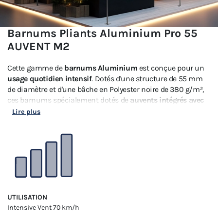
Barnums Pliants Aluminium Pro 55
AUVENT M2
Cette gamme de
barnums Aluminium
est conçue pour un
usage quotidien intensif
. Dotés d'une structure de 55 mm
de diamètre et d'une bâche en Polyester noire de 380 g/m²,
ces barnums spécialement dotés de
auvents intégrés avec
déploiement automatique
sont disponibles en
3x3m ou
Lire plus
4x4m.
UTILISATION
Intensive
Vent 70 km/h