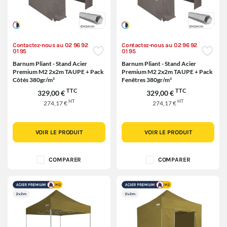
Contactez-nous au 02 96 92
Contactez-nous au 02 96 92
01 95
01 95
Barnum Pliant - Stand Acier
Barnum Pliant - Stand Acier
Premium M2 2x2m TAUPE + Pack
Premium M2 2x2m TAUPE + Pack
Côtés 380gr/m²
Fenêtres 380gr/m²
TTC
TTC
329,00 €
329,00 €
HT
HT
274,17 €
274,17 €
VOIR LE PRODUIT
VOIR LE PRODUIT
COMPARER
COMPARER