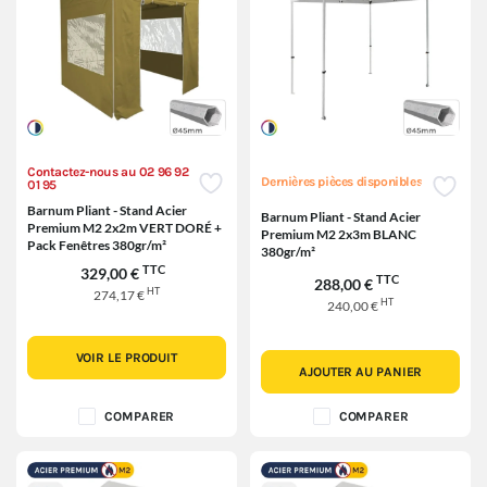
Contactez-nous au 02 96 92
Dernières pièces disponibles
01 95
Barnum Pliant - Stand Acier
Barnum Pliant - Stand Acier
Premium M2 2x2m VERT DORÉ +
Premium M2 2x3m BLANC
Pack Fenêtres 380gr/m²
380gr/m²
TTC
329,00 €
TTC
288,00 €
HT
274,17 €
HT
240,00 €
VOIR LE PRODUIT
AJOUTER AU PANIER
COMPARER
COMPARER