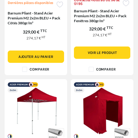
Contactez-nous au 02 96 92
Dernières pièces disponibles
01 95
Barnum Pliant - Stand Acier
Barnum Pliant - Stand Acier
Premium M2 2x2m BLEU + Pack
Premium M2 2x2m BLEU + Pack
Fenêtres 380gr/m²
Côtés 380gr/m²
TTC
329,00 €
TTC
329,00 €
HT
274,17 €
HT
274,17 €
VOIR LE PRODUIT
AJOUTER AU PANIER
COMPARER
COMPARER