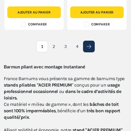
AJOUTER AU PANIER
AJOUTER AU PANIER
COMPARER
COMPARER
1
2
3
4
Suivant
Barmun pliant avec montage instantané
France Barnums vous présente sa gamme de barnums type
stands pliables "ACIER PREMIUM
" conçus pour un
usage
professionnel occasionnel
ou
dans le cadre d’activités de
loisirs.
Ce matériel « milieu de gamme », dont les
bâches de toit
sont
100% imperméables
, bénéficie d’un
très bon rapport
qualité/prix
.
Alliant solidité et économie, notre
stand "ACIER PREMIUM"