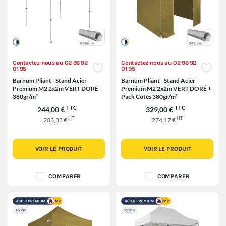
Contactez-nous au 02 96 92
Contactez-nous au 02 96 92
01 95
01 95
Barnum Pliant - Stand Acier
Barnum Pliant - Stand Acier
Premium M2 2x2m VERT DORÉ
Premium M2 2x2m VERT DORÉ +
380gr/m²
Pack Côtés 380gr/m²
TTC
TTC
244,00 €
329,00 €
HT
HT
203,33 €
274,17 €
VOIR LE PRODUIT
VOIR LE PRODUIT
COMPARER
COMPARER