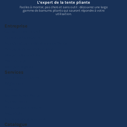
L’expert de la tente pliante
Faciles à monter, pas chers et sans outil : découvrez une large
gamme de barnums pliants qui sauront répondre à votre
utilisation.
Entreprise
Qui sommes-nous ?
Foire aux Questions
Nos Conditions Générales de Vente
Politique de confidentialité
Gestion des cookies
Plan du site
Mention légales
Services
Demander un devis
Réglement
Livraison
Service Après-Vente
Nos conseils
Produits sur-mesure
Actualités
Notre catalogue online
Catalogue