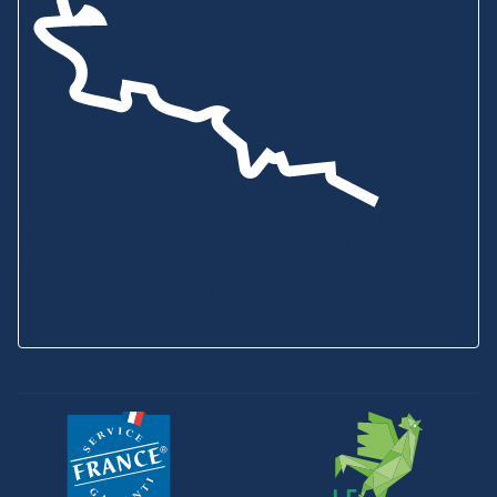
Showroom & Boutique
6B ZA de Bel Orme
22970 PLOUMAGOAR
Prenez rendez-vous
Envoyez-nous un message
Consultez notre
aide en ligne
Service Client
02 96 92 01 95
SAV
02 96 92 09 88
Voir tous nos horaires