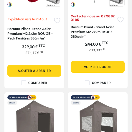
Contactez-nous au 02 96 92
Expédition vers le 21 Août
01 95
Barnum Pliant - Stand Acier
Barnum Pliant - Stand Acier
Premium M2 2x2m TAUPE
Premium M2 2x2m ROUGE +
380gr/m²
Pack Fenêtres 380gr/m²
TTC
244,00 €
TTC
329,00 €
HT
203,33 €
HT
274,17 €
VOIR LE PRODUIT
AJOUTER AU PANIER
COMPARER
COMPARER