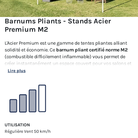
Barnums Pliants - Stands Acier
Premium M2
L'Acier Premium est une gamme de tentes pliantes alliant
solidité et économie. Ce
barnum pliant certifié norme M2
(combustible difficilement inflammable) vous permet de
créer instantanément un espace couvert pour vos salons et
vos activités professionnels.
Lire plus
UTILISATION
Régulière
Vent 50 km/h