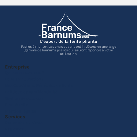
L’expert de la tente pliante
Faciles à monter, pas chers et sans outil : découvrez une large
gamme de barnums pliants qui sauront répondre à votre
utilisation.
Entreprise
Qui sommes-nous ?
Foire aux Questions
Nos Conditions Générales de Vente
Politique de confidentialité
Gestion des cookies
Plan du site
Mention légales
Services
Demander un devis
Réglement
Livraison