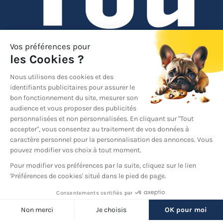
YouTube
© 2026 France Barnums, tous droits réservés.
Une marque
du groupe
France Diffusion
Back
to