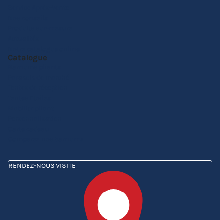
Service Après-Vente
Nos conseils
Produits sur-mesure
Actualités
Notre catalogue online
Catalogue
Barnums pliants
Parasols de marché
Tentes de réception
Tentes Etoiles
Mobilier pliant
Personnalisation
Carte cadeau
Comparez nos barnums
RENDEZ-NOUS VISITE