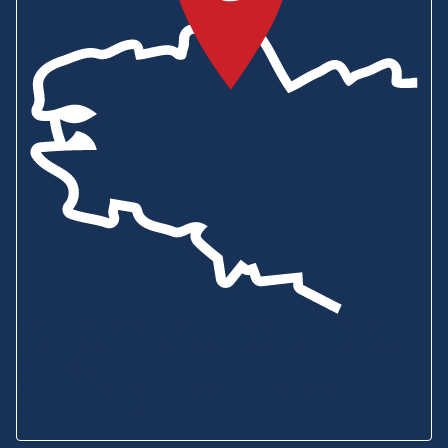
Showroom & Boutique
6B ZA de Bel Orme
22970 PLOUMAGOAR
Prenez rendez-vous
Envoyez-nous un message
Consultez notre
aide en ligne
Service Client
02 96 92 01 95
SAV
02 96 92 09 88
Voir tous nos horaires