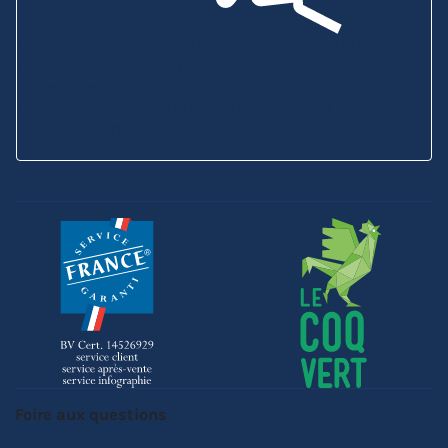
Showroom & Boutique
6B ZA de Bel Orme
22970 PLOUMAGOAR
Prenez rendez-vous
Envoyez-nous un message
Consultez notre
aide en ligne
Service Client
02 96 92 01 95
SAV
02 96 92 09 88
Voir tous nos horaires
Foire aux questions