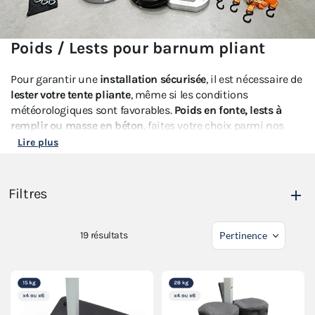
Poids / Lests pour barnum pliant
Pour garantir une
installation sécurisée
, il est nécessaire de
lester votre tente pliante
, même si les conditions
météorologiques sont favorables.
Poids en fonte, lests à
remplir ou masse en béton
, faites votre choix parmi nos
différents types de lestage
pour être assurés d
'utiliser votre
Lire plus
abri en toute sécurité
pour vous et vos visiteurs.
Ces poids sont
à positionner sur chacun des pieds de votre
Filtres
structure.
Cette méthode de sécurité vous permettra de
prolonger la durée de vie de votre barnum pliant.
19
résultats