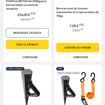
POIDS en BETON de 300kg pour
barnum pliant ou tente de
Barre en acier de 1m pour
réception
manutention d'un lest en béton de
TTC
216,00 €
70kg
HT
180,00 €
TTC
7,00 €
HT
5,83 €
DEMANDER UN DEVIS
VOIR LE PRODUIT
AJOUTER AU PANIER
COMPARER
COMPARER