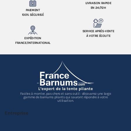
LIVRAISON RAPIDE
EN 24/72H
PAIEMENT
100% SÉCURISÉ
SERVICE APRÈS-VENTE
À VOTRE ÉCOUTE
EXPÉDITION
FRANCE/INTERNATIONAL
L’expert de la tente pliante
Faciles à monter, pas chers et sans outil : découvrez une large
gamme de barnums pliants qui sauront répondre à votre
utilisation.
Entreprise
Qui sommes-nous ?
Foire aux Questions
Nos Conditions Générales de Vente