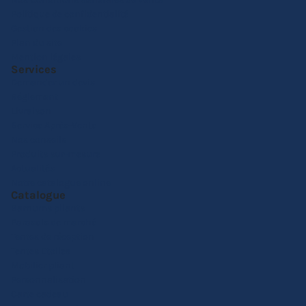
Politique de confidentialité
Gestion des cookies
Plan du site
Mention légales
Services
Demander un devis
Réglement
Livraison
Service Après-Vente
Nos conseils
Produits sur-mesure
Actualités
Notre catalogue online
Catalogue
Barnums pliants
Parasols de marché
Tentes de réception
Tentes Etoiles
Mobilier pliant
Personnalisation
Carte cadeau