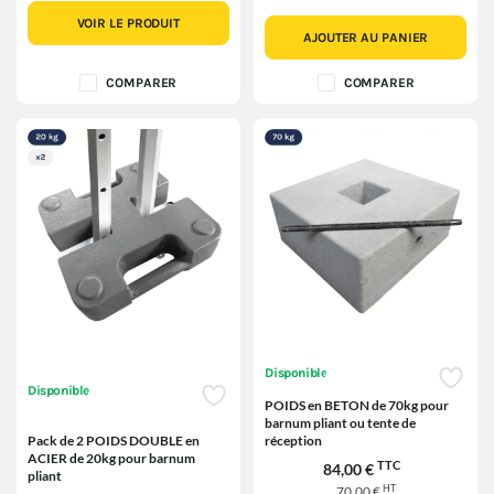
VOIR LE PRODUIT
AJOUTER AU PANIER
COMPARER
COMPARER
Disponible
Disponible
POIDS en BETON de 70kg pour
barnum pliant ou tente de
Pack de 2 POIDS DOUBLE en
réception
ACIER de 20kg pour barnum
TTC
84,00 €
pliant
HT
70,00 €