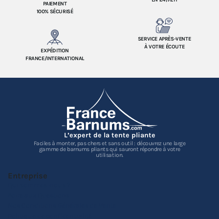
PAIEMENT
100% SÉCURISÉ
SERVICE APRÈS-VENTE
À VOTRE ÉCOUTE
EXPÉDITION
FRANCE/INTERNATIONAL
L’expert de la tente pliante
Faciles à monter, pas chers et sans outil : découvrez une large
gamme de barnums pliants qui sauront répondre à votre
utilisation.
Entreprise
Qui sommes-nous ?
Foire aux Questions
Nos Conditions Générales de Vente
Politique de confidentialité