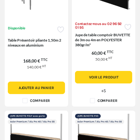
Contactez-nous au 02 96 92
01 95
Disponible
Jupe de table comptoir BUVETTE
de 3m ou 4m en POLYESTER
Table Présentoir pliante 1,50m 2
380gr/m²
niveaux en aluminium
TTC
60,00 €
HT
50,00 €
TTC
168,00 €
HT
140,00 €
VOIR LE PRODUIT
AJOUTER AU PANIER
+5
COMPARER
COMPARER