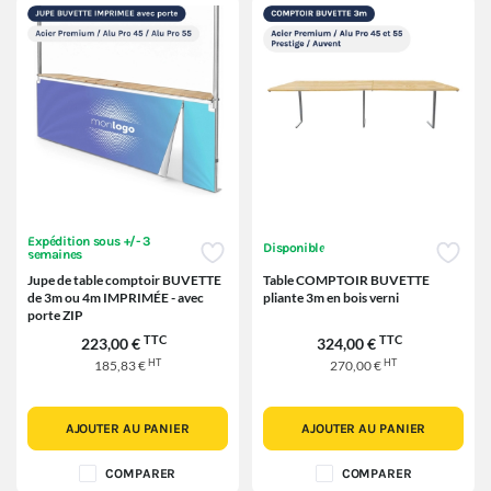
Expédition sous +/- 3
Disponible
semaines
Jupe de table comptoir BUVETTE
Table COMPTOIR BUVETTE
de 3m ou 4m IMPRIMÉE - avec
pliante 3m en bois verni
porte ZIP
TTC
TTC
223,00 €
324,00 €
HT
HT
185,83 €
270,00 €
AJOUTER AU PANIER
AJOUTER AU PANIER
COMPARER
COMPARER