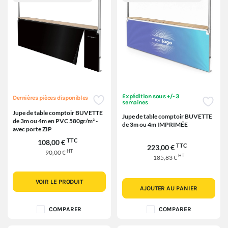
Expédition sous +/- 3
Dernières pièces disponibles
semaines
Jupe de table comptoir BUVETTE
Jupe de table comptoir BUVETTE
de 3m ou 4m en PVC 580gr/m² -
de 3m ou 4m IMPRIMÉE
avec porte ZIP
TTC
108,00 €
TTC
223,00 €
HT
90,00 €
HT
185,83 €
VOIR LE PRODUIT
AJOUTER AU PANIER
COMPARER
COMPARER