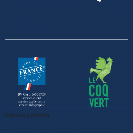
Showroom & Boutique
6B ZA de Bel Orme
22970 PLOUMAGOAR
Prenez rendez-vous
Envoyez-nous un message
Consultez notre
aide en ligne
Service Client
02 96 92 01 95
SAV
02 96 92 09 88
Voir tous nos horaires
Foire aux questions
Passer une commande
Demander un devis
Garantie barnum