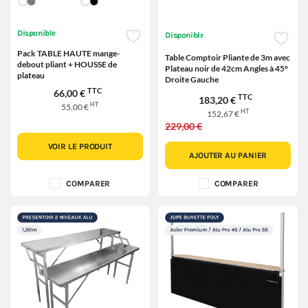
Disponible
Disponible
Pack TABLE HAUTE mange-
Table Comptoir Pliante de 3m avec
debout pliant + HOUSSE de
Plateau noir de 42cm Angles à 45°
plateau
Droite Gauche
TTC
66,00 €
TTC
183,20 €
HT
55,00 €
HT
152,67 €
229,00 €
VOIR LE PRODUIT
AJOUTER AU PANIER
COMPARER
COMPARER