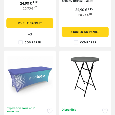
180cm/183cm BLANC
TTC
24,90 €
HT
20,75 €
TTC
24,90 €
HT
20,75 €
VOIR LE PRODUIT
AJOUTER AU PANIER
+3
COMPARER
COMPARER
Expédition sous +/- 3
Disponible
semaines