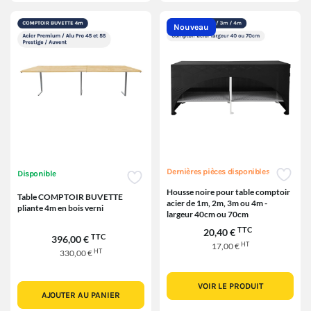
Nouveau
Dernières pièces disponibles
Disponible
Housse noire pour table comptoir
Table COMPTOIR BUVETTE
acier de 1m, 2m, 3m ou 4m -
pliante 4m en bois verni
largeur 40cm ou 70cm
TTC
20,40 €
TTC
396,00 €
HT
17,00 €
HT
330,00 €
VOIR LE PRODUIT
AJOUTER AU PANIER