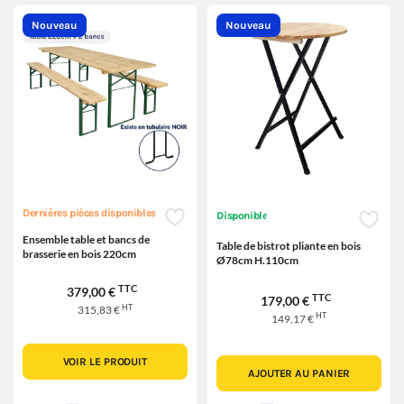
Nouveau
Nouveau
Dernières pièces disponibles
Disponible
Ensemble table et bancs de
Table de bistrot pliante en bois
brasserie en bois 220cm
Ø78cm H.110cm
TTC
379,00 €
TTC
179,00 €
HT
315,83 €
HT
149,17 €
VOIR LE PRODUIT
AJOUTER AU PANIER