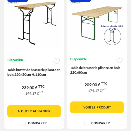
Disponible
Disponible
Table de brasserie pliante en bois
Table buffet de brasserie pliante en
220x80cm
bois 220x50cm H.110cm
TTC
209,00 €
TTC
239,00 €
HT
174,17 €
HT
199,17 €
VOIR LE PRODUIT
AJOUTER AU PANIER
COMPARER
COMPARER