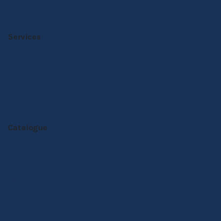
Gestion des cookies
Plan du site
Mention légales
Services
Demander un devis
Réglement
Livraison
Service Après-Vente
Nos conseils
Produits sur-mesure
Actualités
Notre catalogue online
Catalogue
Barnums pliants
Parasols de marché
Tentes de réception
Tentes Etoiles
Mobilier pliant
Personnalisation
Carte cadeau
Comparez nos barnums