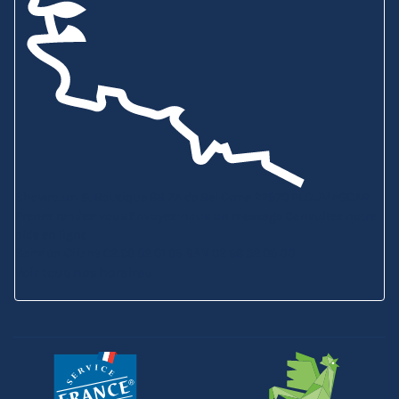
Showroom & Boutique
6B ZA de Bel Orme
22970 PLOUMAGOAR
Prenez rendez-vous
Envoyez-nous un message
Consultez notre
aide en ligne
Service Client
02 96 92 01 95
SAV
02 96 92 09 88
Voir tous nos horaires