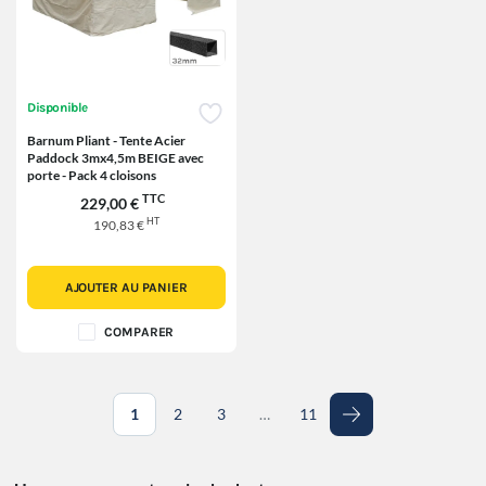
Disponible
Barnum Pliant - Tente Acier
Paddock 3mx4,5m BEIGE avec
porte - Pack 4 cloisons
TTC
229,00 €
HT
190,83 €
AJOUTER AU PANIER
COMPARER
1
2
3
…
11
Suivant