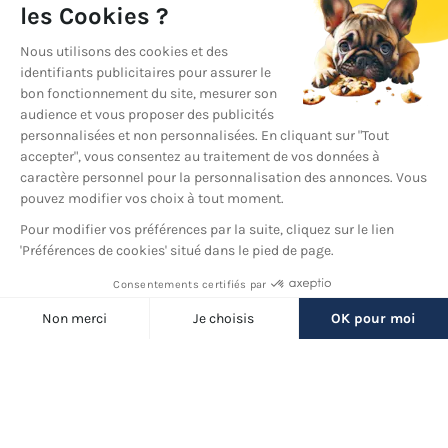
YouTube
© 2026 France Barnums, tous droits réservés.
Une marque
du groupe
France Diffusion
Back
to
Filtres
top
(385 produits)