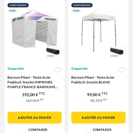
Disponible
Disponible
Barnum Pliant - Tente Acier
Barnum Pliant - Tente Acier
Paddock 3mx3m IMPRIMEE
Paddock 2mx2m BLANC
PURPLE FRANCE-BARNUMS
avec porte - Pack 4 cloisons
TTC
TTC
192,00 €
99,00 €
HT
HT
160,00 €
82,50 €
AJOUTER AU PANIER
AJOUTER AU PANIER
COMPARER
COMPARER