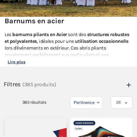
Barnums en acier
Les
barnums pliants en Acier
sont des
structures robustes
et polyvalentes
, idéales pour une
utilisation occasionnelle
lors d'événements en extérieur. Ces abris pliants
conviennent parfaitement aux particuliers et aux
professionnels qui recherchent un barnum pliant avec un
Lire plus
bon rapport qualité/prix.
Découvrez les différentes gammes de barnums Acier et les
Filtres
(385 produits)
différentes couleurs de série. Nous proposons des barnums
de différentes tailles pour répondre aux besoins de chacun.
Allant du
barnum pliant acier 2x2
au
barnum acier 3x6
,
385
résultats
vous pourrez retrouver l'incontournable
tente pliante 3x3m
.