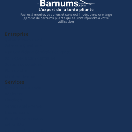
L’expert de la tente pliante
Faciles à monter, pas chers et sans outil : découvrez une large
gamme de barnums pliants qui sauront répondre à votre
utilisation.
Entreprise
Qui sommes-nous ?
Foire aux Questions
Nos Conditions Générales de Vente
Politique de confidentialité
Gestion des cookies
Plan du site
Mention légales
Services
Demander un devis
Réglement
Livraison
Service Après-Vente
Nos conseils
Produits sur-mesure
Actualités
Notre catalogue online