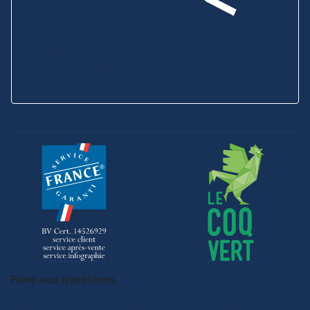
Showroom & Boutique
6B ZA de Bel Orme
22970 PLOUMAGOAR
Prenez rendez-vous
Envoyez-nous un message
Consultez notre
aide en ligne
Service Client
02 96 92 01 95
SAV
02 96 92 09 88
Voir tous nos horaires
Foire aux questions
Passer une commande
Demander un devis
Garantie barnum