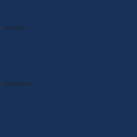
Politique de confidentialité
Gestion des cookies
Plan du site
Mention légales
Services
Demander un devis
Réglement
Livraison
Service Après-Vente
Nos conseils
Produits sur-mesure
Actualités
Notre catalogue online
Catalogue
Barnums pliants
Parasols de marché
Tentes de réception
Tentes Etoiles
Mobilier pliant
Personnalisation
Carte cadeau
Comparez nos barnums