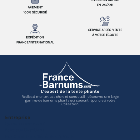
EN 24/72H
PAIEMENT
100% SÉCURISÉ
SERVICE APRÈS-VENTE
À VOTRE ÉCOUTE
EXPÉDITION
FRANCE/INTERNATIONAL
L’expert de la tente pliante
Faciles à monter, pas chers et sans outil : découvrez une large
gamme de barnums pliants qui sauront répondre à votre
utilisation.
Entreprise
Qui sommes-nous ?
Foire aux Questions
Nos Conditions Générales de Vente