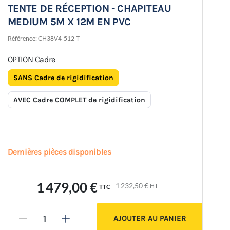
TENTE DE RÉCEPTION - CHAPITEAU
MEDIUM 5M X 12M EN PVC
Référence:
CH38V4-512-T
OPTION Cadre
SANS Cadre de rigidification
AVEC Cadre COMPLET de rigidification
Dernières pièces disponibles
1 479,00 €
1 232,50 €
HT
TTC
AJOUTER AU PANIER
-
+