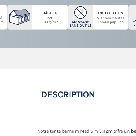
BÂCHES
INSTALLATION
é
PVC
Vis traversantes
mm
500 g/m2
Ecrous papillon
DESCRIPTION
Notre tente barnum Medium 5x12m offre un
be