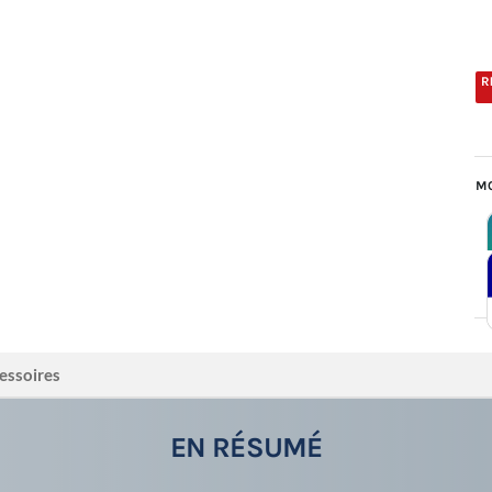
MO
essoires
EN RÉSUMÉ