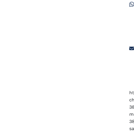
ht
c
38
m
3
sa