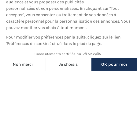
YouTube
© 2026 France Barnums, tous droits réservés.
Une marque
du groupe
France Diffusion
Back
to
Filtres
top
(24 produits)