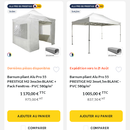
Dernières pièces disponibles
Expédition vers le 21 Août
Barnum pliant Alu Pro 55
Barnum pliant Alu Pro 55
PRESTIGE M2 3mx3m BLANC +
PRESTIGE M2 3mx4,5m BLANC -
Pack Fenêtres - PVC 580g/m²
PVC 580g/m²
TTC
TTC
1 170,00 €
1 005,00 €
HT
HT
975,00 €
837,50 €
AJOUTER AU PANIER
AJOUTER AU PANIER
COMPARER
COMPARER