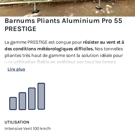
Barnums Pliants Aluminium Pro 55
PRESTIGE
La gamme PRESTIGE est conçue pour
résister au vent et à
des conditions météorologiques difficiles.
Nos tonnelles
pliantes très haut de gamme sont la solution idéale pour
une
utilisation fiable en extérieur par tous les temps
jusqu’à 100km/h
. Elles offrent une
protection optimale
Lire plus
contre les intempéries et répondent aux exigences de la
norme CTS37
pour l'accueil du public.
UTILISATION
Intensive
Vent 100 km/h