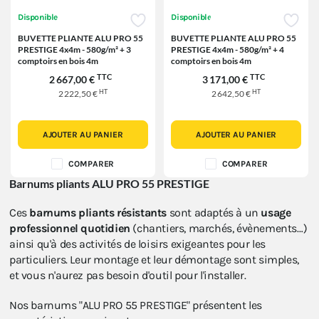
Disponible
Disponible
BUVETTE PLIANTE ALU PRO 55
BUVETTE PLIANTE ALU PRO 55
PRESTIGE 4x4m - 580g/m² + 3
PRESTIGE 4x4m - 580g/m² + 4
comptoirs en bois 4m
comptoirs en bois 4m
TTC
TTC
2 667,00 €
3 171,00 €
HT
HT
2 222,50 €
2 642,50 €
AJOUTER AU PANIER
AJOUTER AU PANIER
COMPARER
COMPARER
Barnums pliants ALU PRO 55
PRES
TIGE
Ces
barnums pliants résistants
sont adaptés à un
usage
professionnel quotidien
(chantiers, marchés, évènements…)
ainsi qu'à des activités de loisirs exigeantes pour les
particuliers. Leur montage et leur démontage sont simples,
et vous n'aurez pas besoin d'outil pour l'installer.
Nos barnums "ALU PRO 55 PRESTIGE" présentent les