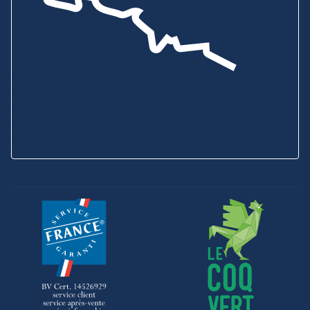
Showroom & Boutique
6B ZA de Bel Orme
22970 PLOUMAGOAR
Prenez rendez-vous
Envoyez-nous un message
Consultez notre
aide en ligne
Service Client
02 96 92 01 95
SAV
02 96 92 09 88
Voir tous nos horaires