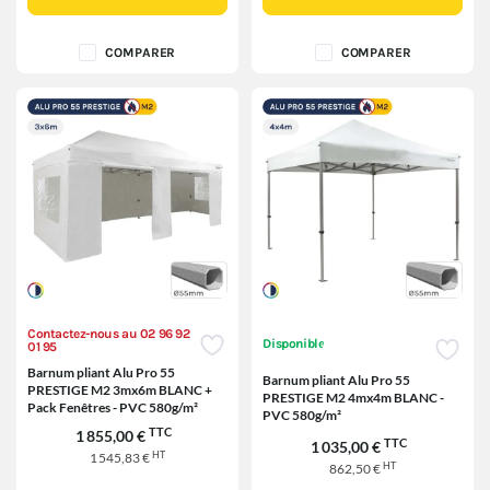
COMPARER
COMPARER
Contactez-nous au 02 96 92
Disponible
01 95
Barnum pliant Alu Pro 55
Barnum pliant Alu Pro 55
PRESTIGE M2 3mx6m BLANC +
PRESTIGE M2 4mx4m BLANC -
Pack Fenêtres - PVC 580g/m²
PVC 580g/m²
TTC
1 855,00 €
TTC
1 035,00 €
HT
1 545,83 €
HT
862,50 €