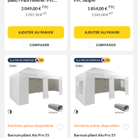
pieds) + Pack Fenêtres - PVC
PVC 580g/m²
580g/m²
TTC
TTC
2 049,00 €
1 854,00 €
HT
HT
1 707,50 €
1 545,00 €
AJOUTER AU PANIER
AJOUTER AU PANIER
COMPARER
COMPARER
Dernières pièces disponibles
Dernières pièces disponibles
Barnum pliant Alu Pro 55
Barnum pliant Alu Pro 55