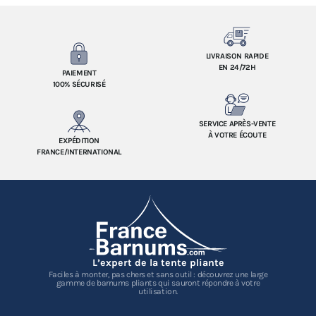
LIVRAISON RAPIDE
EN 24/72H
PAIEMENT
100% SÉCURISÉ
SERVICE APRÈS-VENTE
À VOTRE ÉCOUTE
EXPÉDITION
FRANCE/INTERNATIONAL
L’expert de la tente pliante
Faciles à monter, pas chers et sans outil : découvrez une large
gamme de barnums pliants qui sauront répondre à votre
utilisation.