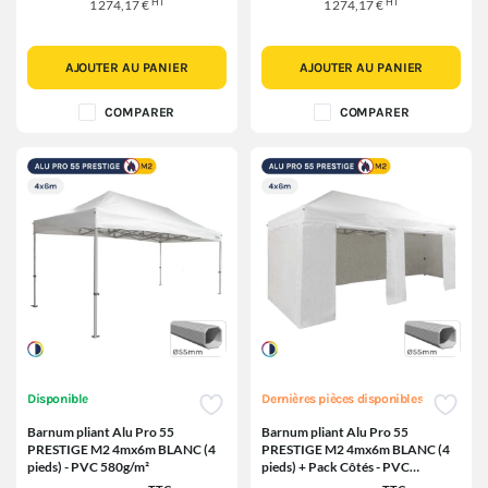
HT
HT
1 274,17 €
1 274,17 €
AJOUTER AU PANIER
AJOUTER AU PANIER
COMPARER
COMPARER
Disponible
Dernières pièces disponibles
Barnum pliant Alu Pro 55
Barnum pliant Alu Pro 55
PRESTIGE M2 4mx6m BLANC (4
PRESTIGE M2 4mx6m BLANC (4
pieds) - PVC 580g/m²
pieds) + Pack Côtés - PVC
580g/m²