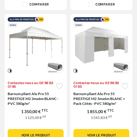
COMPARER
COMPARER
Contactez-nous au 02 96 92
Contactez-nous au 02 96 92
01 95
01 95
Barnum pliant Alu Pro 55
Barnum pliant Alu Pro 55
PRESTIGE M2 3mx6m BLANC -
PRESTIGE M2 3mx6m BLANC +
PVC 580g/m²
Pack Côtés - PVC 580g/m²
TTC
TTC
1 350,00 €
1 855,00 €
HT
HT
1 125,00 €
1 545,83 €
VOIR LE PRODUIT
VOIR LE PRODUIT