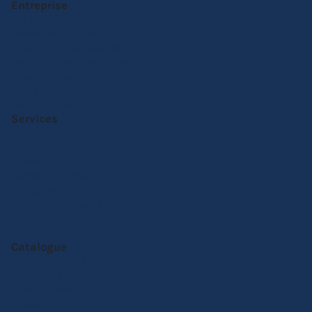
Entreprise
Qui sommes-nous ?
Foire aux Questions
Nos Conditions Générales de Vente
Politique de confidentialité
Gestion des cookies
Plan du site
Mention légales
Services
Demander un devis
Réglement
Livraison
Service Après-Vente
Nos conseils
Produits sur-mesure
Actualités
Notre catalogue online
Catalogue
Barnums pliants
Parasols de marché
Tentes de réception
Tentes Etoiles