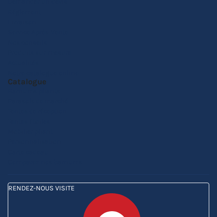
Demander un devis
Réglement
Livraison
Service Après-Vente
Nos conseils
Produits sur-mesure
Actualités
Notre catalogue online
Catalogue
Barnums pliants
Parasols de marché
Tentes de réception
Tentes Etoiles
Mobilier pliant
Personnalisation
Carte cadeau
Comparez nos barnums
RENDEZ-NOUS VISITE