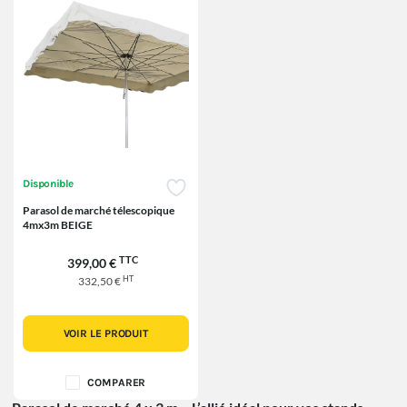
Disponible
Parasol de marché télescopique
4mx3m BEIGE
TTC
399,00 €
HT
332,50 €
VOIR LE PRODUIT
COMPARER