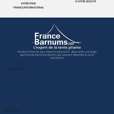
À VOTRE ÉCOUTE
EXPÉDITION
FRANCE/INTERNATIONAL
L’expert de la tente pliante
Faciles à monter, pas chers et sans outil : découvrez une large
gamme de barnums pliants qui sauront répondre à votre
utilisation.
Entreprise
Qui sommes-nous ?
Foire aux Questions
Nos Conditions Générales de Vente
Politique de confidentialité
Gestion des cookies
Plan du site
Mention légales
Services