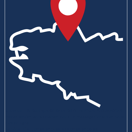
Showroom & Boutique
6B ZA de Bel Orme
22970 PLOUMAGOAR
Prenez rendez-vous
Envoyez-nous un message
Consultez notre
aide en ligne
Service Client
02 96 92 01 95
SAV
02 96 92 09 88