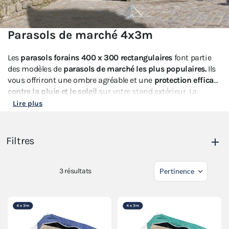
Parasols de marché 4x3m
Les
parasols forains 400 x 300 rectangulaires
font partie
des modèles de
parasols de marché les plus populaires.
Ils
vous offriront une ombre agréable et une
protection efficace
contre la pluie et le soleil
sur votre stand extérieur. La
structure en aluminium inoxydable est légère et
facilement
Lire plus
transportable
, mais aussi
rapide à déployer
en quelques
minutes.
Filtres
La toile en polyester enduction acrylique
protège des
intempéries et résiste aux UV.
Avec leur look traditionnel,
nos parasols de marché 4x3 offrent un
charme inimitable
3
résultats
qui séduira autant les marchands que les clients. Notre
gamme de
parasols de marché 4x3m
est disponible en
différents coloris.