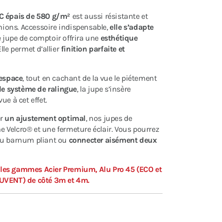
C épais de 580 g/m²
est aussi résistante et
ions. Accessoire indispensable,
elle s’adapte
e jupe de comptoir offrira une
esthétique
lle permet d’allier
finition parfaite et
'espace
, tout en cachant de la vue le piétement
de système de ralingue
, la jupe s’insère
ue à cet effet.
er
un ajustement optimal
, nos jupes de
 Velcro® et une fermeture éclair. Vous pourrez
du barnum pliant ou
connecter aisément deux
 les gammes Acier Premium, Alu Pro 45 (ECO et
AUVENT) de côté 3m et 4m.