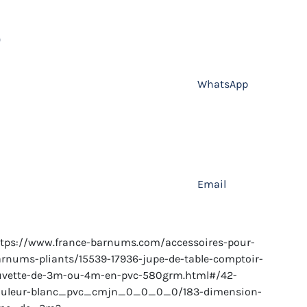
WhatsApp
Email
tps://www.france-barnums.com/accessoires-pour-
rnums-pliants/15539-17936-jupe-de-table-comptoir-
uvette-de-3m-ou-4m-en-pvc-580grm.html#/42-
ouleur-blanc_pvc_cmjn_0_0_0_0/183-dimension-