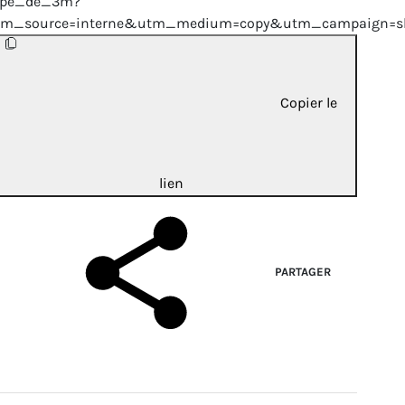
upe_de_3m?
tm_source=interne&utm_medium=copy&utm_campaign=sh
Copier le
lien
PARTAGER