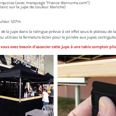
 turquoise (avec marquage "France-Barnums.com")
blanc sur la jupe de couleur blanche)
uteur 1,07m
c de la jupe dans la ralingue prévue à cet effet sous le plateau de 
ou utilisez la fermeture éclair pour la joindre aux jupes contiguës
 vous avez besoin d'associer cette jupe à une table comptoir pli