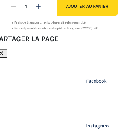
AJOUTER AU PANIER
-
+
●
Frais de transport :
,
prix dégressif selon quantité
● Retrait possible à notre entrepôt de Trégueux (22950) : 6€
ARTAGER LA PAGE
lose
Facebook
Instagram