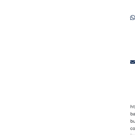
ht
ba
b
c