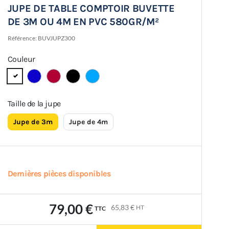
JUPE DE TABLE COMPTOIR BUVETTE
DE 3M OU 4M EN PVC 580GR/M²
Référence:
BUVJUPZ300
Couleur
Taille de la jupe
Jupe de 3m
Jupe de 4m
Dernières pièces disponibles
79,00 €
65,83 €
HT
TTC