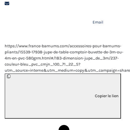
Email
https://www.france-barnums.com/accessoires-pour-barnums-
pliants/15539-17938-jupe-de-table-comptoir-buvette-de-3m-ou-
4m-en-pvc-580grm.html#/183-dimension-jupe_de_3m/237-
couleur-bleu_pvc_cmjn_100_71_22_5?
utm_source=interne&utm_medium=copy&utm_campaign=share
Copier le lien