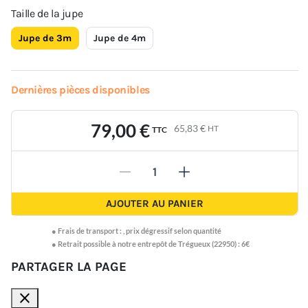
Taille de la jupe
Jupe de 3m
Jupe de 4m
Dernières pièces disponibles
79,00 €
65,83 €
HT
TTC
-
+
AJOUTER AU PANIER
●
Frais de transport :
,
prix dégressif selon quantité
● Retrait possible à notre entrepôt de Trégueux (22950) : 6€
PARTAGER LA PAGE
close