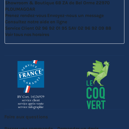
Showroom & Boutique
6B ZA de Bel Orme
22970
PLOUMAGOAR
Prenez rendez-vous
Envoyez-nous un message
Consultez notre aide en ligne
Service Client
02 96 92 01 95
SAV
02 96 92 09 88
Voir tous nos horaires
Foire aux questions
Passer une commande
Demander un devis