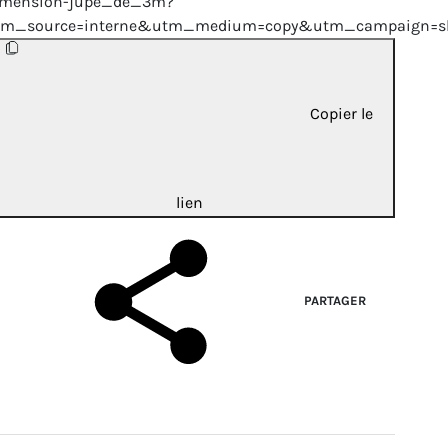
imension-jupe_de_3m?
tm_source=interne&utm_medium=copy&utm_campaign=sh
Copier le
lien
PARTAGER