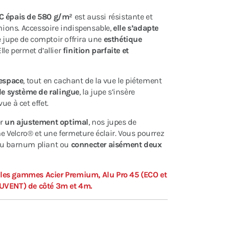
C épais de 580 g/m²
est aussi résistante et
ions. Accessoire indispensable,
elle s’adapte
e jupe de comptoir offrira une
esthétique
lle permet d’allier
finition parfaite et
'espace
, tout en cachant de la vue le piétement
de système de ralingue
, la jupe s’insère
ue à cet effet.
er
un ajustement optimal
, nos jupes de
 Velcro® et une fermeture éclair. Vous pourrez
du barnum pliant ou
connecter aisément deux
 les gammes Acier Premium, Alu Pro 45 (ECO et
AUVENT) de côté 3m et 4m.