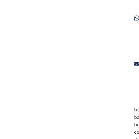
ht
ba
b
c