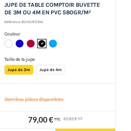
JUPE DE TABLE COMPTOIR BUVETTE
DE 3M OU 4M EN PVC 580GR/M²
Référence:
BUVJUPZ304
Couleur
Taille de la jupe
Jupe de 3m
Jupe de 4m
Dernières pièces disponibles
79,00 €
65,83 €
HT
TTC