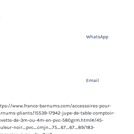
WhatsApp
Email
tps://www.france-barnums.com/accessoires-pour-
rnums-pliants/15539-17942-jupe-de-table-comptoir-
uvette-de-3m-ou-4m-en-pvc-580grm.html#/45-
ouleur-noir_pvc_cmjn_75_67_67_89/183-