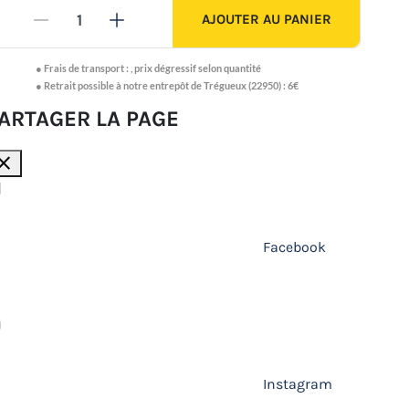
AJOUTER AU PANIER
-
+
●
Frais de transport :
,
prix dégressif selon quantité
● Retrait possible à notre entrepôt de Trégueux (22950) : 6€
ARTAGER LA PAGE
lose
Facebook
Instagram