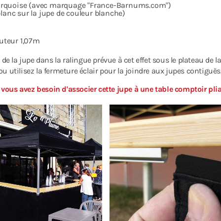
 turquoise (avec marquage "France-Barnums.com")
blanc sur la jupe de couleur blanche)
uteur 1,07m
c de la jupe dans la ralingue prévue à cet effet sous le plateau de 
ou utilisez la fermeture éclair pour la joindre aux jupes contiguës
 vous avez besoin d'associer cette jupe à une table comptoir pli