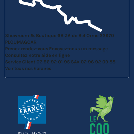
Showroom & Boutique
6B ZA de Bel Orme
22970
PLOUMAGOAR
Prenez rendez-vous
Envoyez-nous un message
Consultez notre aide en ligne
Service Client
02 96 92 01 95
SAV
02 96 92 09 88
Voir tous nos horaires