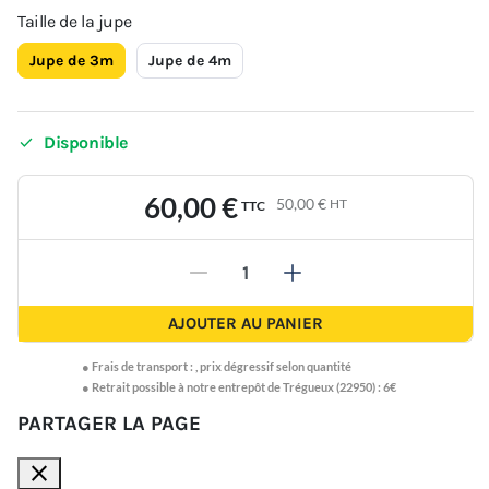
Taille de la jupe
Jupe de 3m
Jupe de 4m

Disponible
60,00 €
50,00 €
HT
TTC
-
+
AJOUTER AU PANIER
●
Frais de transport :
,
prix dégressif selon quantité
● Retrait possible à notre entrepôt de Trégueux (22950) : 6€
PARTAGER LA PAGE
close