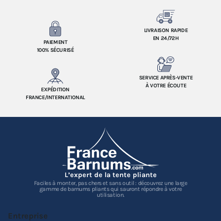
LIVRAISON RAPIDE
EN 24/72H
PAIEMENT
100% SÉCURISÉ
SERVICE APRÈS-VENTE
À VOTRE ÉCOUTE
EXPÉDITION
FRANCE/INTERNATIONAL
L’expert de la tente pliante
Faciles à monter, pas chers et sans outil : découvrez une large
gamme de barnums pliants qui sauront répondre à votre
utilisation.
Entreprise