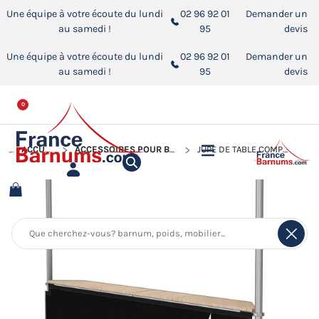
Une équipe à votre écoute du lundi
02 96 92 01
Demander un
au samedi !
95
devis
Une équipe à votre écoute du lundi
02 96 92 01
Demander un
au samedi !
95
devis
0
ACCUEIL
ACCESSOIRES POUR BARNUMS PLIANTS
JUPE DE TABLE COMPTOIR BUVETTE DE 3M OU 4M EN POLYESTER 380GR/M² - AVEC PORTE ZIP