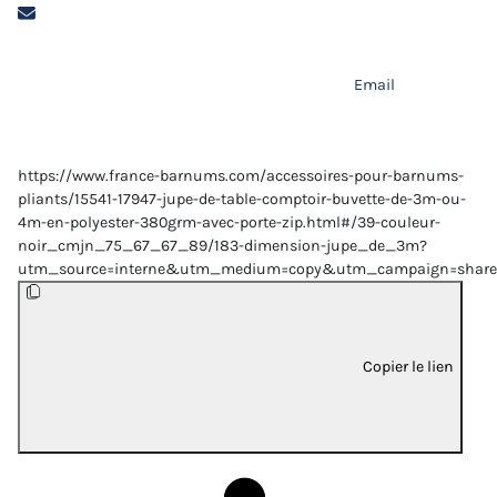
Email
https://www.france-barnums.com/accessoires-pour-barnums-
pliants/15541-17947-jupe-de-table-comptoir-buvette-de-3m-ou-
4m-en-polyester-380grm-avec-porte-zip.html#/39-couleur-
noir_cmjn_75_67_67_89/183-dimension-jupe_de_3m?
utm_source=interne&utm_medium=copy&utm_campaign=share
Copier le lien