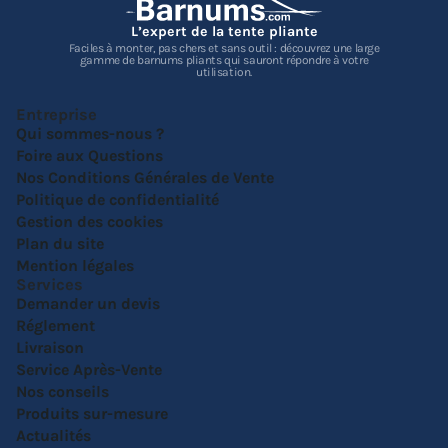
L’expert de la tente pliante
Faciles à monter, pas chers et sans outil : découvrez une large
gamme de barnums pliants qui sauront répondre à votre
utilisation.
Entreprise
Qui sommes-nous ?
Foire aux Questions
Nos Conditions Générales de Vente
Politique de confidentialité
Gestion des cookies
Plan du site
Mention légales
Services
Demander un devis
Réglement
Livraison
Service Après-Vente
Nos conseils
Produits sur-mesure
Actualités