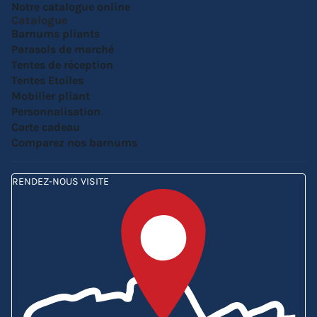
Notre catalogue online
Catalogue
Barnums pliants
Parasols de marché
Tentes de réception
Tentes Etoiles
Mobilier pliant
Personnalisation
Carte cadeau
Comparez nos barnums
RENDEZ-NOUS VISITE