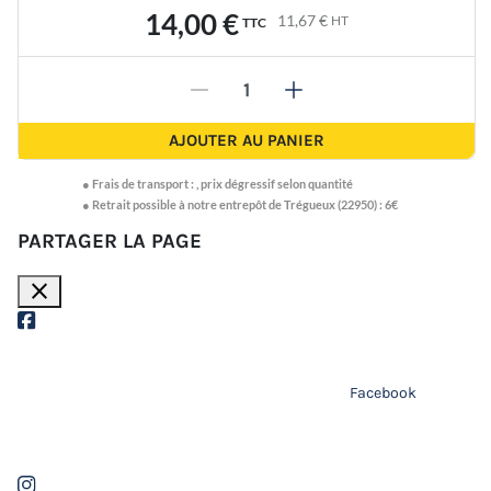
14,00 €
11,67 €
HT
TTC
-
+
AJOUTER AU PANIER
●
Frais de transport :
,
prix dégressif selon quantité
● Retrait possible à notre entrepôt de Trégueux (22950) : 6€
PARTAGER LA PAGE
close
Facebook