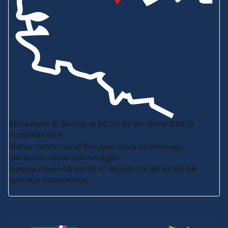
Showroom & Boutique
6B ZA de Bel Orme
22970
PLOUMAGOAR
Prenez rendez-vous
Envoyez-nous un message
Consultez notre aide en ligne
Service Client
02 96 92 01 95
SAV
02 96 92 09 88
Voir tous nos horaires