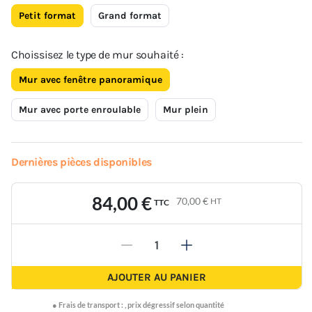
Petit format
Grand format
Choissisez le type de mur souhaité :
Mur avec fenêtre panoramique
Mur avec porte enroulable
Mur plein
Dernières pièces disponibles
84,00 €
70,00 €
HT
TTC
-
+
AJOUTER AU PANIER
●
Frais de transport :
,
prix dégressif selon quantité