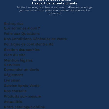
L’expert de la tente pliante
Faciles à monter, pas chers et sans outil : découvrez une large
gamme de barnums pliants qui sauront répondre à votre
utilisation.
Entreprise
Qui sommes-nous ?
Foire aux Questions
Nos Conditions Générales de Vente
Politique de confidentialité
Gestion des cookies
Plan du site
Mention légales
Services
Demander un devis
Réglement
Livraison
Service Après-Vente
Nos conseils
Produits sur-mesure
Actualités
Notre catalogue online