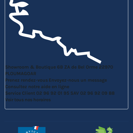
Showroom & Boutique
6B ZA de Bel Orme
22970
PLOUMAGOAR
Prenez rendez-vous
Envoyez-nous un message
Consultez notre aide en ligne
Service Client
02 96 92 01 95
SAV
02 96 92 09 88
Voir tous nos horaires