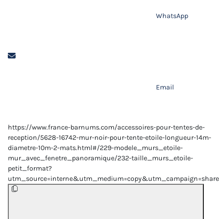
WhatsApp
Email
https://www.france-barnums.com/accessoires-pour-tentes-de-
reception/5628-16742-mur-noir-pour-tente-etoile-longueur-14m-
diametre-10m-2-mats.html#/229-modele_murs_etoile-
mur_avec_fenetre_panoramique/232-taille_murs_etoile-
petit_format?
utm_source=interne&utm_medium=copy&utm_campaign=share