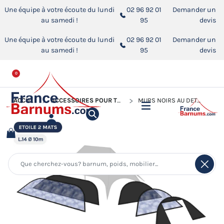
Une équipe à votre écoute du lundi
02 96 92 01
Demander un
au samedi !
95
devis
Une équipe à votre écoute du lundi
02 96 92 01
Demander un
au samedi !
95
devis
0
ACCUEIL
ACCESSOIRES POUR TENTES DE RÉCEPTION
MURS NOIRS AU DÉTAIL POUR TENTE ÉTOILE L.14M Ø10M