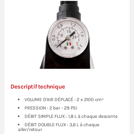
précisément.
Cette pompe de gonflage à double action deviendra
vite
l'accessoire indispensable pour toutes vos
activités
. Sa modularité et sa maniabilité lui confèrent
une performance sans égal tout en étant très légère et
compacte une fois pliée, pour un stockage et un
transport facilités.
Descriptif technique
VOLUME D'AIR DÉPLACÉ : 2 x 2100 cm³
PRESSION : 2 bar - 29 PSI
DÉBIT SIMPLE FLUX : 1,8 L à chaque descente
DÉBIT DOUBLE FLUX : 3,6 L à chaque
aller/retour