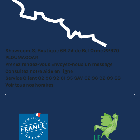
Showroom & Boutique
6B ZA de Bel Orme
22970
PLOUMAGOAR
Prenez rendez-vous
Envoyez-nous un message
Consultez notre aide en ligne
Service Client
02 96 92 01 95
SAV
02 96 92 09 88
Voir tous nos horaires