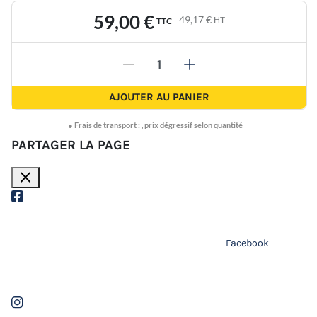
59,00 €
49,17 €
HT
TTC
-
+
AJOUTER AU PANIER
●
Frais de transport :
,
prix dégressif selon quantité
PARTAGER LA PAGE
close
Facebook