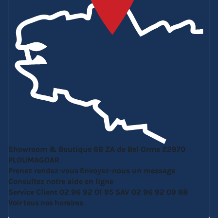
Showroom & Boutique
6B ZA de Bel Orme
22970
PLOUMAGOAR
Prenez rendez-vous
Envoyez-nous un message
Consultez notre aide en ligne
Service Client
02 96 92 01 95
SAV
02 96 92 09 88
Voir tous nos horaires