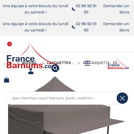
Une équipe à votre écoute du lundi
02 96 92 01
Demander un
au samedi !
95
devis
Une équipe à votre écoute du lundi
02 96 92 01
Demander un
au samedi !
95
devis
0
ACCUEIL
ACCESSOIRES POUR BARNUMS PLIANTS
CASQUETTES "EXTENSION SOLEIL" POUR BARNUMS PLIANTS
KIT CASQUETTE - EXTENSION SOLEIL DE 4M EN 380GR/M² POUR BARNUM ALU PRO 45 LUXE