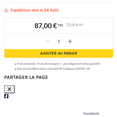
warning
Expédition vers le 26 Août
87,00 €
72,50 €
HT
TTC
-
+
AJOUTER AU PANIER
●
Précommande -
Frais de transport :
,
prix dégressif selon quantité
● Retrait possible à notre entrepôt de Trégueux (22950) : 6€
PARTAGER LA PAGE
close
Facebook