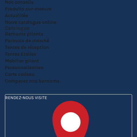
Nos conseils
Produits sur-mesure
Actualités
Notre catalogue online
Catalogue
Barnums pliants
Parasols de marché
Tentes de réception
Tentes Etoiles
Mobilier pliant
Personnalisation
Carte cadeau
Comparez nos barnums
RENDEZ-NOUS VISITE