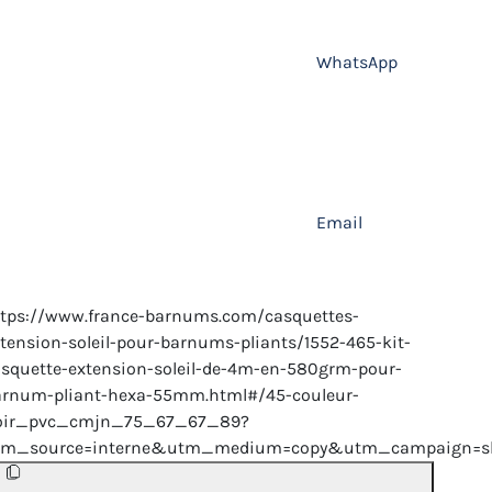
WhatsApp
Email
tps://www.france-barnums.com/casquettes-
tension-soleil-pour-barnums-pliants/1552-465-kit-
squette-extension-soleil-de-4m-en-580grm-pour-
arnum-pliant-hexa-55mm.html#/45-couleur-
oir_pvc_cmjn_75_67_67_89?
tm_source=interne&utm_medium=copy&utm_campaign=sh