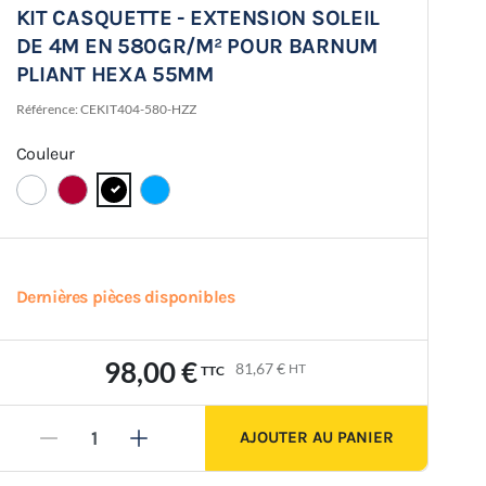
KIT CASQUETTE - EXTENSION SOLEIL
DE 4M EN 580GR/M² POUR BARNUM
PLIANT HEXA 55MM
Référence:
CEKIT404-580-HZZ
Couleur
Dernières pièces disponibles
98,00 €
81,67 €
HT
TTC
AJOUTER AU PANIER
-
+