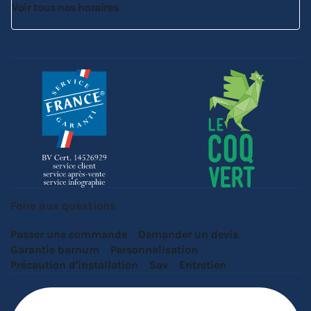
Voir tous nos horaires
Foire aux questions
Passer une commande
Demander un devis
Garantie barnum
Personnalisation
Précaution d'installation
Sav
Entretien