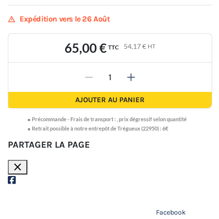
warning
Expédition vers le 26 Août
65,00 €
54,17 €
HT
TTC
-
+
AJOUTER AU PANIER
●
Précommande -
Frais de transport :
,
prix dégressif selon quantité
● Retrait possible à notre entrepôt de Trégueux (22950) : 6€
PARTAGER LA PAGE
close
Facebook