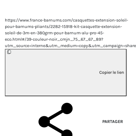
https://www.france-barnums.com/casquettes-extension-soleil-
pour-barnums-pliants/2282-15918-kit-casquette-extension-
soleil-de-3m-en-380grm-pour-barnum-alu-pro-45-
eco.html#/39-couleur-noir_cmjn_75_67_67_89?
utm_source=interne&utm_medium=copy&utm_campaign=share
Copier le lien
PARTAGER