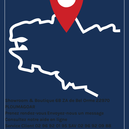
Showroom & Boutique
6B ZA de Bel Orme
22970
PLOUMAGOAR
Prenez rendez-vous
Envoyez-nous un message
Consultez notre aide en ligne
Service Client
02 96 92 01 95
SAV
02 96 92 09 88