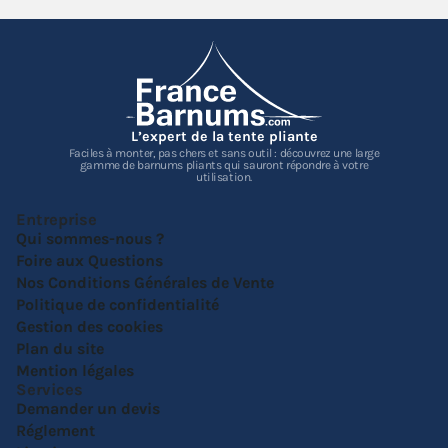
L’expert de la tente pliante
Faciles à monter, pas chers et sans outil : découvrez une large
gamme de barnums pliants qui sauront répondre à votre
utilisation.
Entreprise
Qui sommes-nous ?
Foire aux Questions
Nos Conditions Générales de Vente
Politique de confidentialité
Gestion des cookies
Plan du site
Mention légales
Services
Demander un devis
Réglement