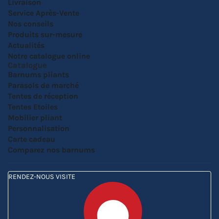
Livraison
Service Après-Vente
Nos conseils
Produits sur-mesure
Actualités
Notre catalogue online
Catalogue
Barnums pliants
Parasols de marché
Tentes de réception
Tentes Etoiles
Mobilier pliant
Personnalisation
Carte cadeau
Comparez nos barnums
RENDEZ-NOUS VISITE