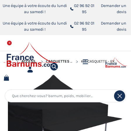
Une équipe à votre écoute du lundi
02 96 92 01
Demander un
au samedi !
95
devis
Une équipe à votre écoute du lundi
02 96 92 01
Demander un
au samedi !
95
devis
0
ACCUEIL
ACCESSOIRES POUR BARNUMS PLIANTS
CASQUETTES "EXTENSION SOLEIL" POUR BARNUMS PLIANTS
KIT CASQUETTE - EXTENSION SOLEIL DE 3M EN 380GR/M² POUR BARNUM ALU PRO 45 ECO