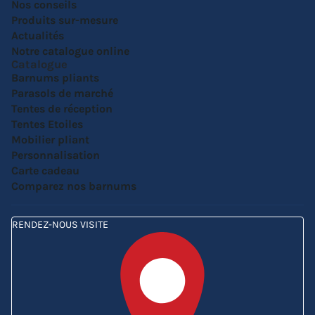
Nos conseils
Produits sur-mesure
Actualités
Notre catalogue online
Catalogue
Barnums pliants
Parasols de marché
Tentes de réception
Tentes Etoiles
Mobilier pliant
Personnalisation
Carte cadeau
Comparez nos barnums
RENDEZ-NOUS VISITE