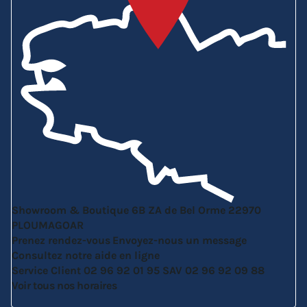
Showroom & Boutique
6B ZA de Bel Orme
22970
PLOUMAGOAR
Prenez rendez-vous
Envoyez-nous un message
Consultez notre aide en ligne
Service Client
02 96 92 01 95
SAV
02 96 92 09 88
Voir tous nos horaires