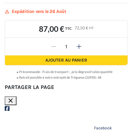
warning
Expédition vers le 26 Août
87,00 €
72,50 €
HT
TTC
-
+
AJOUTER AU PANIER
●
Précommande -
Frais de transport :
,
prix dégressif selon quantité
● Retrait possible à notre entrepôt de Trégueux (22950) : 6€
PARTAGER LA PAGE
close
Facebook