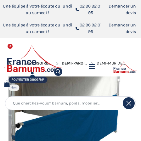
Une équipe à votre écoute du lundi
02 96 92 01
Demander un
au samedi !
95
devis
Une équipe à votre écoute du lundi
02 96 92 01
Demander un
au samedi !
95
devis
0
ACCUEIL
ACCESSOIRES POUR BARNUMS PLIANTS
DEMI-PAROIS POUR BARNUM PLIANT
DEMI-MUR DE 4M EN POLYESTER 380GR/M²