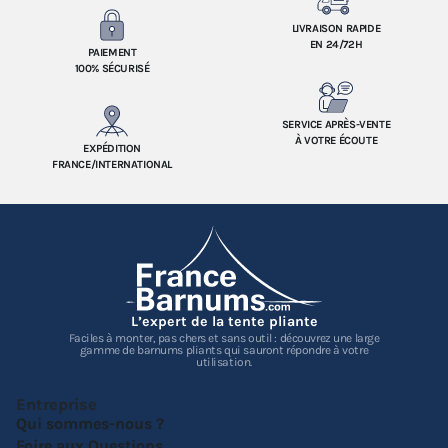
LIVRAISON RAPIDE
EN 24/72H
PAIEMENT
100% SÉCURISÉ
SERVICE APRÈS-VENTE
À VOTRE ÉCOUTE
EXPÉDITION
FRANCE/INTERNATIONAL
L’expert de la tente pliante
Faciles à monter, pas chers et sans outil : découvrez une large
gamme de barnums pliants qui sauront répondre à votre
utilisation.
Entreprise
Qui sommes-nous ?
Foire aux Questions