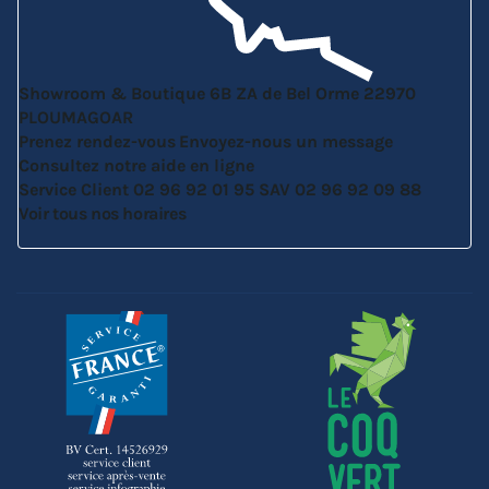
Showroom & Boutique
6B ZA de Bel Orme
22970
PLOUMAGOAR
Prenez rendez-vous
Envoyez-nous un message
Consultez notre aide en ligne
Service Client
02 96 92 01 95
SAV
02 96 92 09 88
Voir tous nos horaires