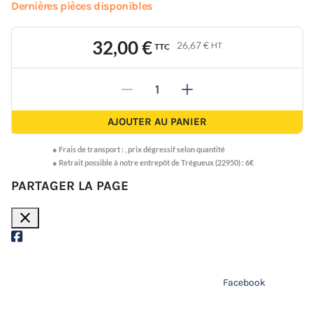
Dernières pièces disponibles
32,00 €
26,67 €
HT
TTC
-
+
AJOUTER AU PANIER
●
Frais de transport :
,
prix dégressif selon quantité
● Retrait possible à notre entrepôt de Trégueux (22950) : 6€
PARTAGER LA PAGE
close
Facebook