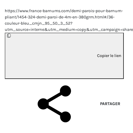
https://www.france-barnums.com/demi-parois-pour-barnum-
pliant/1454-324-demi-paroi-de-4m-en-380grm.html#/36-
couleur-bleu_cmjn_95_50_3_52?
utm_source=interne&utm_medium=copy&utm_campaign=share
Copier le lien
PARTAGER