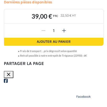
Dernières pièces disponibles
39,00 €
32,50 €
HT
TTC
-
+
AJOUTER AU PANIER
●
Frais de transport :
,
prix dégressif selon quantité
● Retrait possible à notre entrepôt de Trégueux (22950) : 6€
PARTAGER LA PAGE
close
Facebook