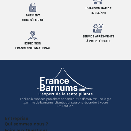
LIVRAISON RAPIDE
EN 24/72H
PAIEMENT
100% SÉCURISÉ
SERVICE APRÈS-VENTE
À VOTRE ÉCOUTE
EXPÉDITION
FRANCE/INTERNATIONAL
L’expert de la tente pliante
Faciles à monter, pas chers et sans outil : découvrez une large
gamme de barnums pliants qui sauront répondre à votre
utilisation.
Entreprise
Qui sommes-nous ?
Foire aux Questions