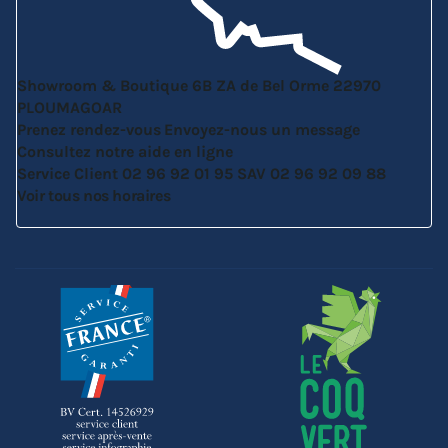
Showroom & Boutique
6B ZA de Bel Orme
22970
PLOUMAGOAR
Prenez rendez-vous
Envoyez-nous un message
Consultez notre aide en ligne
Service Client
02 96 92 01 95
SAV
02 96 92 09 88
Voir tous nos horaires