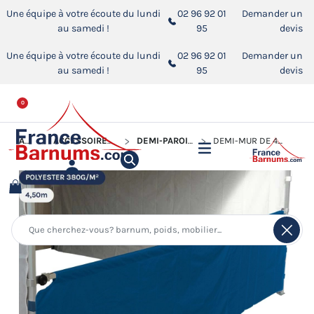
Une équipe à votre écoute du lundi
02 96 92 01
Demander un
au samedi !
95
devis
Une équipe à votre écoute du lundi
02 96 92 01
Demander un
au samedi !
95
devis
0
ACCUEIL
ACCESSOIRES POUR BARNUMS PLIANTS
DEMI-PAROIS POUR BARNUM PLIANT
DEMI-MUR DE 4,5M EN POLYESTER 380GR/M²