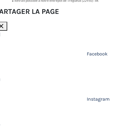
● Retrait possible à notre entrepôt de Trégueux (22950) : 6€
ARTAGER LA PAGE
lose
Facebook
Instagram