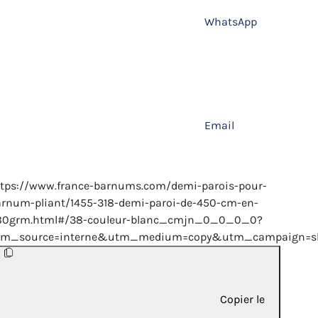
WhatsApp
Email
tps://www.france-barnums.com/demi-parois-pour-
rnum-pliant/1455-318-demi-paroi-de-450-cm-en-
80grm.html#/38-couleur-blanc_cmjn_0_0_0_0?
tm_source=interne&utm_medium=copy&utm_campaign=sh
Copier le