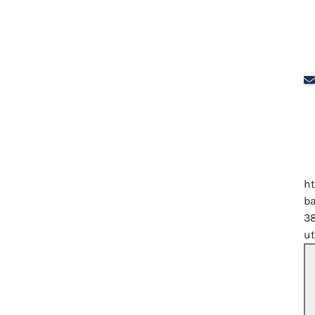
ht
ba
3
u