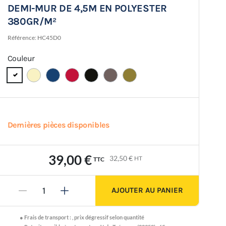
DEMI-MUR DE 4,5M EN POLYESTER
380GR/M²
Référence:
HC45D0
Couleur
Dernières pièces disponibles
39,00 €
32,50 €
HT
TTC
AJOUTER AU PANIER
-
+
●
Frais de transport :
,
prix dégressif selon quantité