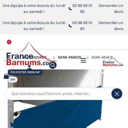
Une équipe à votre écoute du lundi
02 96 92 01
Demander un
au samedi !
95
devis
Une équipe à votre écoute du lundi
02 96 92 01
Demander un
au samedi !
95
devis
0
ACCUEIL
ACCESSOIRES POUR BARNUMS PLIANTS
DEMI-PAROIS POUR BARNUM PLIANT
DEMI-MUR DE 3M EN PVC 580GR/M²