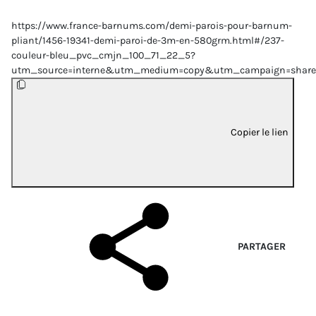
https://www.france-barnums.com/demi-parois-pour-barnum-
pliant/1456-19341-demi-paroi-de-3m-en-580grm.html#/237-
couleur-bleu_pvc_cmjn_100_71_22_5?
utm_source=interne&utm_medium=copy&utm_campaign=share
Copier le lien
PARTAGER