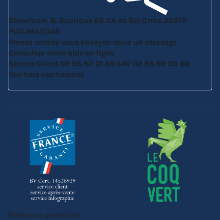
Showroom & Boutique
6B ZA de Bel Orme
22970
PLOUMAGOAR
Prenez rendez-vous
Envoyez-nous un message
Consultez notre aide en ligne
Service Client
02 96 92 01 95
SAV
02 96 92 09 88
Voir tous nos horaires
Foire aux questions