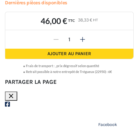
Dernières pièces disponibles
46,00 €
38,33 €
HT
TTC
-
+
AJOUTER AU PANIER
●
Frais de transport :
,
prix dégressif selon quantité
● Retrait possible à notre entrepôt de Trégueux (22950) : 6€
PARTAGER LA PAGE
close
Facebook