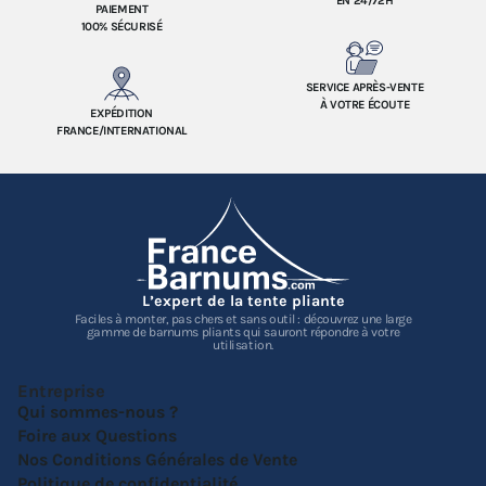
EN 24/72H
PAIEMENT
100% SÉCURISÉ
SERVICE APRÈS-VENTE
À VOTRE ÉCOUTE
EXPÉDITION
FRANCE/INTERNATIONAL
L’expert de la tente pliante
Faciles à monter, pas chers et sans outil : découvrez une large
gamme de barnums pliants qui sauront répondre à votre
utilisation.
Entreprise
Qui sommes-nous ?
Foire aux Questions
Nos Conditions Générales de Vente
Politique de confidentialité