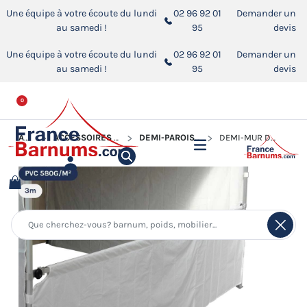
Une équipe à votre écoute du lundi
02 96 92 01
Demander un
au samedi !
95
devis
Une équipe à votre écoute du lundi
02 96 92 01
Demander un
au samedi !
95
devis
0
ACCUEIL
ACCESSOIRES POUR BARNUMS PLIANTS
DEMI-PAROIS POUR BARNUM PLIANT
DEMI-MUR DE 3M EN PVC 580GR/M²