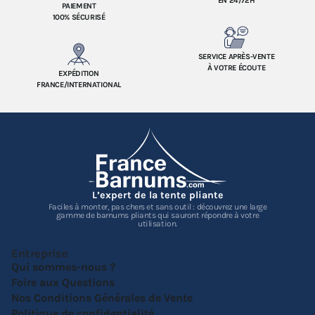
EN 24/72H
PAIEMENT
100% SÉCURISÉ
SERVICE APRÈS-VENTE
À VOTRE ÉCOUTE
EXPÉDITION
FRANCE/INTERNATIONAL
L’expert de la tente pliante
Faciles à monter, pas chers et sans outil : découvrez une large
gamme de barnums pliants qui sauront répondre à votre
utilisation.
Entreprise
Qui sommes-nous ?
Foire aux Questions
Nos Conditions Générales de Vente
Politique de confidentialité