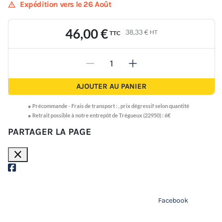
warning
Expédition vers le 26 Août
46,00 €
38,33 €
HT
TTC
-
+
AJOUTER AU PANIER
●
Précommande -
Frais de transport :
,
prix dégressif selon quantité
● Retrait possible à notre entrepôt de Trégueux (22950) : 6€
PARTAGER LA PAGE
close
Facebook