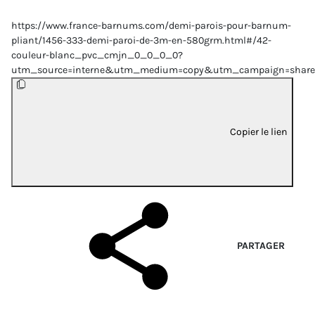
https://www.france-barnums.com/demi-parois-pour-barnum-
pliant/1456-333-demi-paroi-de-3m-en-580grm.html#/42-
couleur-blanc_pvc_cmjn_0_0_0_0?
utm_source=interne&utm_medium=copy&utm_campaign=share
Copier le lien
PARTAGER