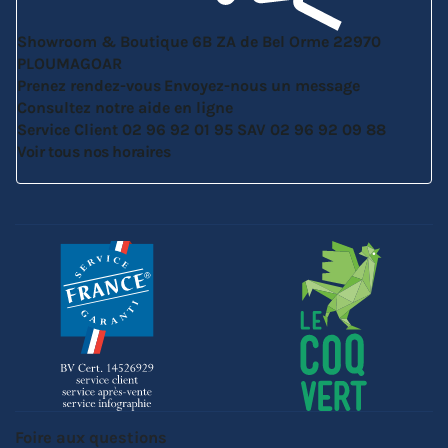
Showroom & Boutique
6B ZA de Bel Orme
22970
PLOUMAGOAR
Prenez rendez-vous
Envoyez-nous un message
Consultez notre aide en ligne
Service Client
02 96 92 01 95
SAV
02 96 92 09 88
Voir tous nos horaires
Foire aux questions