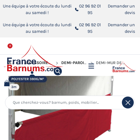
Une équipe à votre écoute du lundi
02 96 92 01
Demander un
au samedi !
95
devis
Une équipe à votre écoute du lundi
02 96 92 01
Demander un
au samedi !
95
devis
0
ACCUEIL
ACCESSOIRES POUR BARNUMS PLIANTS
DEMI-PAROIS POUR BARNUM PLIANT
DEMI-MUR DE 3M EN POLYESTER 380GR/M²