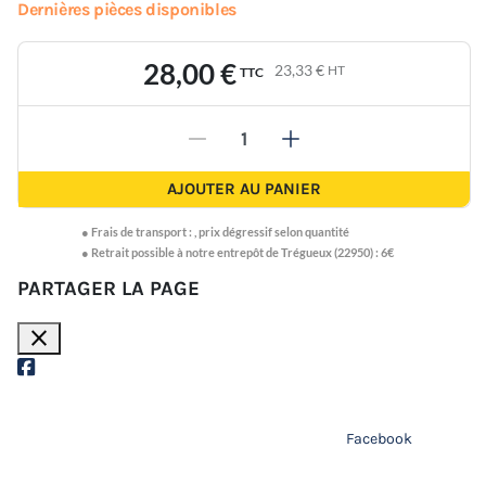
Dernières pièces disponibles
28,00 €
23,33 €
HT
TTC
-
+
AJOUTER AU PANIER
●
Frais de transport :
,
prix dégressif selon quantité
● Retrait possible à notre entrepôt de Trégueux (22950) : 6€
PARTAGER LA PAGE
close
Facebook