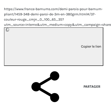
https://www.france-barnums.com/demi-parois-pour-barnum-
pliant/1459-348-demi-paroi-de-3m-en-380grm.html#/37-
couleur-rouge_cmjn_0_100_65_35?
utm_source=interne&utm_medium=copy&utm_campaign=share
Copier le lien
PARTAGER