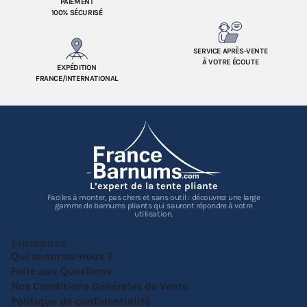
PAIEMENT
100% SÉCURISÉ
SERVICE APRÈS-VENTE
À VOTRE ÉCOUTE
EXPÉDITION
FRANCE/INTERNATIONAL
L’expert de la tente pliante
Faciles à monter, pas chers et sans outil : découvrez une large
gamme de barnums pliants qui sauront répondre à votre
utilisation.
Entreprise
Qui sommes-nous ?
Foire aux Questions
Nos Conditions Générales de Vente
Politique de confidentialité