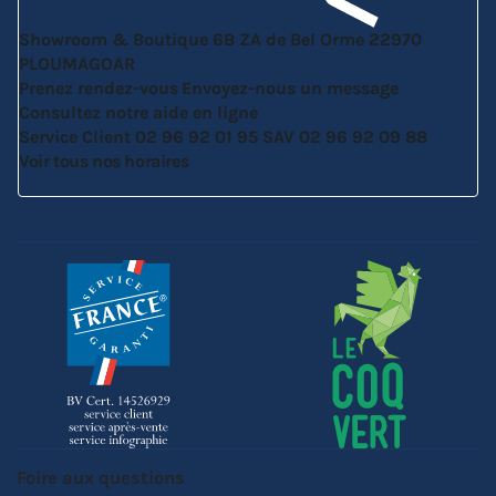
Showroom & Boutique
6B ZA de Bel Orme
22970
PLOUMAGOAR
Prenez rendez-vous
Envoyez-nous un message
Consultez notre aide en ligne
Service Client
02 96 92 01 95
SAV
02 96 92 09 88
Voir tous nos horaires
Foire aux questions