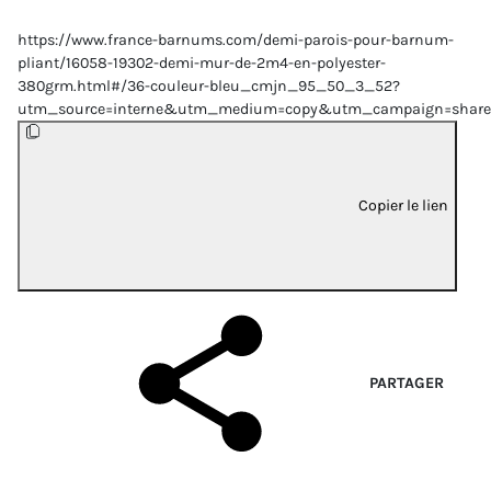
https://www.france-barnums.com/demi-parois-pour-barnum-
pliant/16058-19302-demi-mur-de-2m4-en-polyester-
380grm.html#/36-couleur-bleu_cmjn_95_50_3_52?
utm_source=interne&utm_medium=copy&utm_campaign=share
Copier le lien
PARTAGER