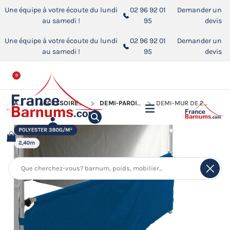
Une équipe à votre écoute du lundi
02 96 92 01
Demander un
au samedi !
95
devis
Une équipe à votre écoute du lundi
02 96 92 01
Demander un
au samedi !
95
devis
0
ACCUEIL
ACCESSOIRES POUR BARNUMS PLIANTS
DEMI-PAROIS POUR BARNUM PLIANT
DEMI-MUR DE 2,4M EN POLYESTER 380GR/M²