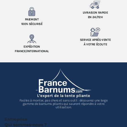
LIVRAISON RAPIDE
EN 24/72H
PAIEMENT
100% SÉCURISÉ
SERVICE APRÈS-VENTE
À VOTRE ÉCOUTE
EXPÉDITION
FRANCE/INTERNATIONAL
L’expert de la tente pliante
Faciles à monter, pas chers et sans outil : découvrez une large
gamme de barnums pliants qui sauront répondre à votre
utilisation.
Entreprise
Qui sommes-nous ?