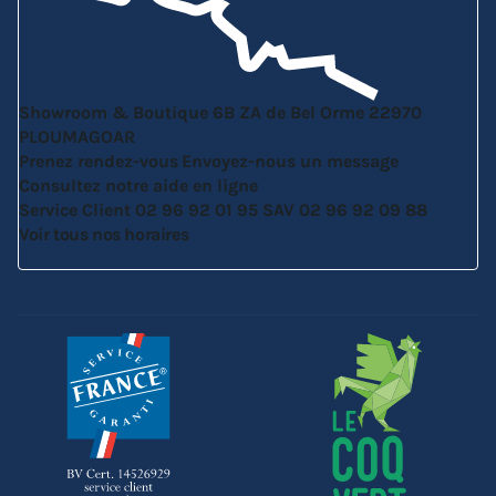
Showroom & Boutique
6B ZA de Bel Orme
22970
PLOUMAGOAR
Prenez rendez-vous
Envoyez-nous un message
Consultez notre aide en ligne
Service Client
02 96 92 01 95
SAV
02 96 92 09 88
Voir tous nos horaires