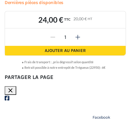
Dernières pièces disponibles
24,00 €
20,00 €
HT
TTC
-
+
AJOUTER AU PANIER
●
Frais de transport :
,
prix dégressif selon quantité
● Retrait possible à notre entrepôt de Trégueux (22950) : 6€
PARTAGER LA PAGE
close
Facebook