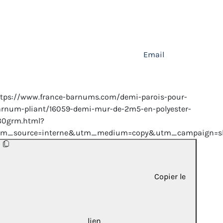
Email
tps://www.france-barnums.com/demi-parois-pour-
rnum-pliant/16059-demi-mur-de-2m5-en-polyester-
80grm.html?
tm_source=interne&utm_medium=copy&utm_campaign=sh
Copier le
lien