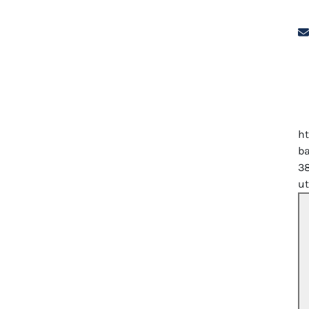
ht
ba
3
u