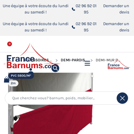
Une équipe à votre écoute du lundi
02 96 92 01
Demander un
au samedi !
95
devis
Une équipe à votre écoute du lundi
02 96 92 01
Demander un
au samedi !
95
devis
0
ACCUEIL
ACCESSOIRES POUR BARNUMS PLIANTS
DEMI-PAROIS POUR BARNUM PLIANT
DEMI-MUR DE 2M EN PVC 580GR/M²