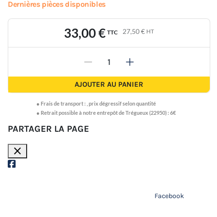
Dernières pièces disponibles
33,00 €
27,50 €
HT
TTC
-
+
AJOUTER AU PANIER
●
Frais de transport :
,
prix dégressif selon quantité
● Retrait possible à notre entrepôt de Trégueux (22950) : 6€
PARTAGER LA PAGE
close
Facebook