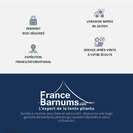
LIVRAISON RAPIDE
EN 24/72H
PAIEMENT
100% SÉCURISÉ
SERVICE APRÈS-VENTE
À VOTRE ÉCOUTE
EXPÉDITION
FRANCE/INTERNATIONAL
L’expert de la tente pliante
Faciles à monter, pas chers et sans outil : découvrez une large
gamme de barnums pliants qui sauront répondre à votre
utilisation.