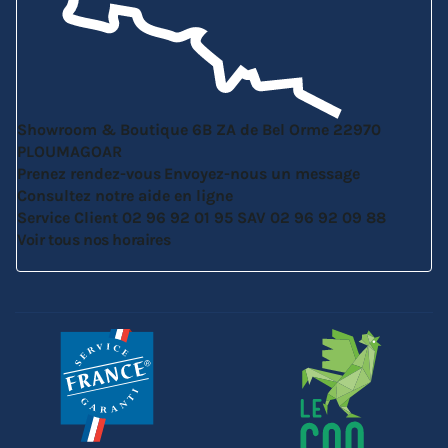
Showroom & Boutique
6B ZA de Bel Orme
22970
PLOUMAGOAR
Prenez rendez-vous
Envoyez-nous un message
Consultez notre aide en ligne
Service Client
02 96 92 01 95
SAV
02 96 92 09 88
Voir tous nos horaires