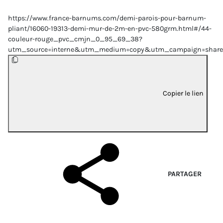
https://www.france-barnums.com/demi-parois-pour-barnum-
pliant/16060-19313-demi-mur-de-2m-en-pvc-580grm.html#/44-
couleur-rouge_pvc_cmjn_0_95_69_38?
utm_source=interne&utm_medium=copy&utm_campaign=share
Copier le lien
PARTAGER