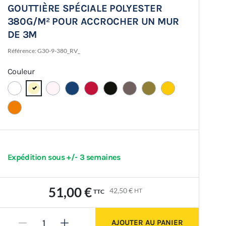
GOUTTIÈRE SPÉCIALE POLYESTER
380G/M² POUR ACCROCHER UN MUR
DE 3M
Référence:
G30-9-380_RV_
Couleur
Expédition sous +/- 3 semaines
51,00 €
42,50 €
HT
TTC
AJOUTER AU PANIER
-
+