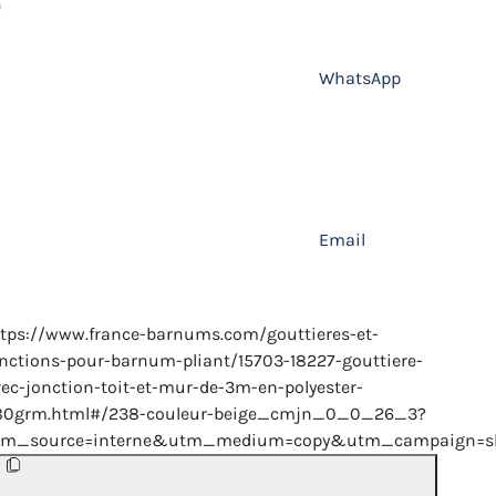
WhatsApp
Email
tps://www.france-barnums.com/gouttieres-et-
nctions-pour-barnum-pliant/15703-18227-gouttiere-
ec-jonction-toit-et-mur-de-3m-en-polyester-
80grm.html#/238-couleur-beige_cmjn_0_0_26_3?
tm_source=interne&utm_medium=copy&utm_campaign=sh