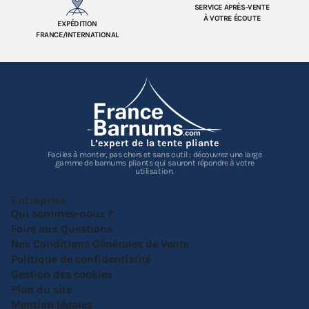
SERVICE APRÈS-VENTE
À VOTRE ÉCOUTE
EXPÉDITION
FRANCE/INTERNATIONAL
L’expert de la tente pliante
Faciles à monter, pas chers et sans outil : découvrez une large
gamme de barnums pliants qui sauront répondre à votre
utilisation.
Entreprise
Qui sommes-nous ?
Foire aux Questions
Nos Conditions Générales de Vente
Politique de confidentialité
Gestion des cookies
Plan du site
Mention légales