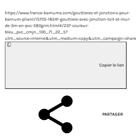
https://www.france-barnums.com/gouttieres-et-jonctions-pour-
barnum-pliant/15705-18241-gouttiere-avec-jonction-toit-et-mur-
de-3m-en-pvc-580grm.html#/237-couleur-
bleu_pvc_cmjn_100_71_22_5?
utm_source=interne&utm_medium=copy&utm_campaign=share
Copier le lien
PARTAGER