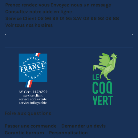
Prenez rendez-vous
Envoyez-nous un message
Consultez notre aide en ligne
Service Client
02 96 92 01 95
SAV
02 96 92 09 88
Voir tous nos horaires
Foire aux questions
Passer une commande
Demander un devis
Garantie barnum
Personnalisation