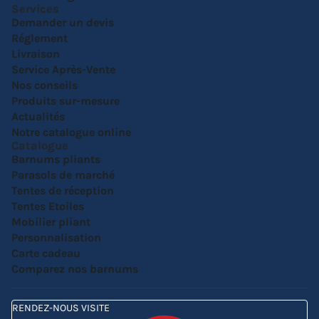
Services
Demander un devis
Réglement
Livraison
Service Après-Vente
Nos conseils
Produits sur-mesure
Actualités
Notre catalogue online
Catalogue
Barnums pliants
Parasols de marché
Tentes de réception
Tentes Etoiles
Mobilier pliant
Personnalisation
Carte cadeau
Comparez nos barnums
RENDEZ-NOUS VISITE