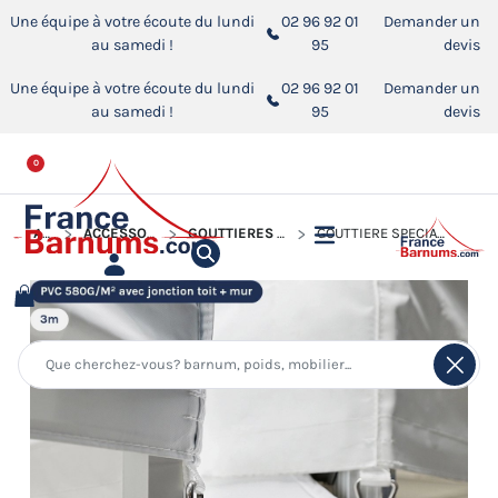
Une équipe à votre écoute du lundi
02 96 92 01
Demander un
au samedi !
95
devis
Une équipe à votre écoute du lundi
02 96 92 01
Demander un
au samedi !
95
devis
0
ACCUEIL
ACCESSOIRES POUR BARNUMS PLIANTS
GOUTTIÈRES ET JONCTIONS POUR BARNUM PLIANT
GOUTTIÈRE SPÉCIALE PVC 580G/M² POUR ACCROCHER UN MUR DE 3M