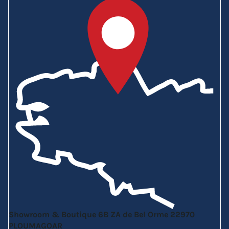
Showroom & Boutique
6B ZA de Bel Orme
22970
PLOUMAGOAR