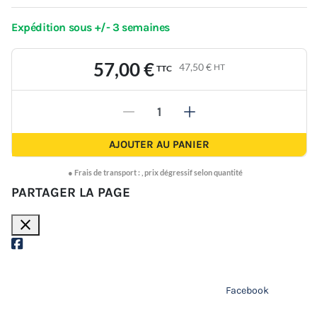
Expédition sous +/- 3 semaines
57,00 €
47,50 €
HT
TTC
-
+
AJOUTER AU PANIER
●
Frais de transport :
,
prix dégressif selon quantité
PARTAGER LA PAGE
close
Facebook