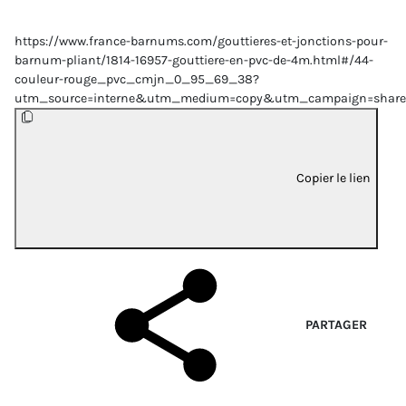
https://www.france-barnums.com/gouttieres-et-jonctions-pour-
barnum-pliant/1814-16957-gouttiere-en-pvc-de-4m.html#/44-
couleur-rouge_pvc_cmjn_0_95_69_38?
utm_source=interne&utm_medium=copy&utm_campaign=share
Copier le lien
PARTAGER