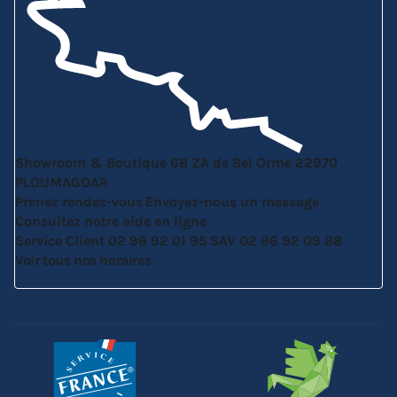
Showroom & Boutique
6B ZA de Bel Orme
22970
PLOUMAGOAR
Prenez rendez-vous
Envoyez-nous un message
Consultez notre aide en ligne
Service Client
02 96 92 01 95
SAV
02 96 92 09 88
Voir tous nos horaires