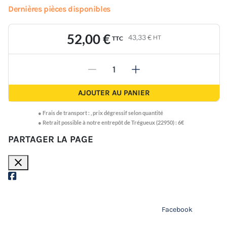
Dernières pièces disponibles
52,00 €
43,33 €
HT
TTC
-
+
AJOUTER AU PANIER
●
Frais de transport :
,
prix dégressif selon quantité
● Retrait possible à notre entrepôt de Trégueux (22950) : 6€
PARTAGER LA PAGE
close
Facebook