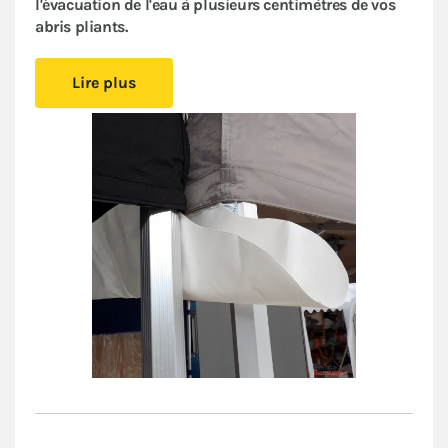
l'évacuation de l'eau à plusieurs centimètres de vos
abris pliants.
Sa forme asymétrique
crée naturellement
une pente
Lire plus
d'écoulement
. Elle empêche l’eau de pluie de
s'accumuler et évite que le poids de l’eau stagnante
pèse sur les deux barnums. Vous prolongez ainsi la
durée de vie de vos stands pliants et gagnez en
confort.
Son large système de fixation en Velcro®,
directement
intégré à l'intérieur de la bâche de toit
, rend cette
gouttière
facile et rapide
à installer. Elle est
compatible avec toute notre gamme de barnums
pliants. Vous mettez en place aisément des espaces
couverts fiables pour installer vos produits ou vos
convives
à l’abri des intempéries
.
Pour vous assurer que vous sécurisez correctement
votre structure temporaire, consultez nos
préconisations dans nos
Conditions Générales de