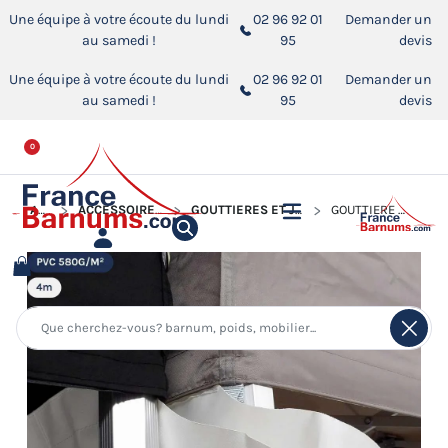
Une équipe à votre écoute du lundi
02 96 92 01
Demander un
au samedi !
95
devis
Une équipe à votre écoute du lundi
02 96 92 01
Demander un
au samedi !
95
devis
0
ACCUEIL
ACCESSOIRES POUR BARNUMS PLIANTS
GOUTTIÈRES ET JONCTIONS POUR BARNUM PLIANT
GOUTTIÈRE DE 4M EN PVC 580GR/M²