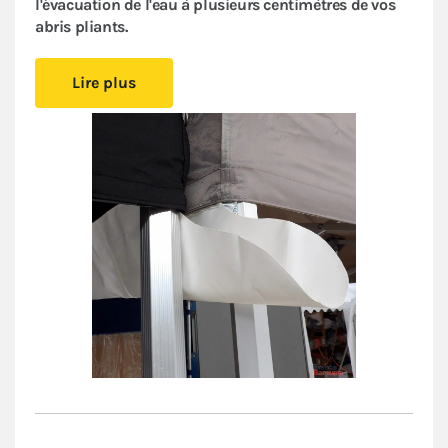
l'évacuation de l'eau à plusieurs centimètres de vos
abris pliants.
Sa forme asymétrique
crée naturellement
une pente
Lire plus
d'écoulement
. Elle empêche l’eau de pluie de
s'accumuler et évite que le poids de l’eau stagnante
pèse sur les deux barnums. Vous prolongez ainsi la
durée de vie de vos stands pliants et gagnez en
confort.
Son large système de fixation en Velcro®,
directement
intégré à l'intérieur de la bâche de toit
, rend cette
gouttière
facile et rapide
à installer. Elle est
compatible avec toute notre gamme de barnums
pliants. Vous mettez en place aisément des espaces
couverts fiables pour installer vos produits ou vos
convives
à l’abri des intempéries
.
Pour vous assurer que vous sécurisez correctement
votre structure temporaire, consultez nos
préconisations dans nos
Conditions Générales de