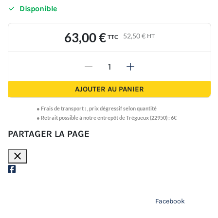

Disponible
63,00 €
52,50 €
HT
TTC
-
+
AJOUTER AU PANIER
●
Frais de transport :
,
prix dégressif selon quantité
● Retrait possible à notre entrepôt de Trégueux (22950) : 6€
PARTAGER LA PAGE
close
Facebook