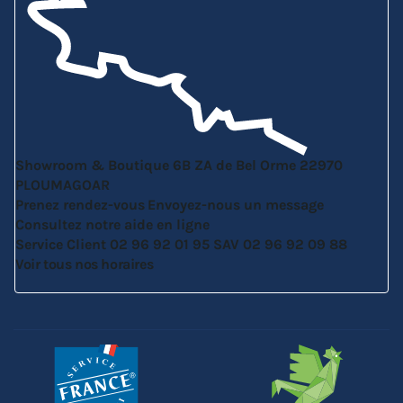
Showroom & Boutique
6B ZA de Bel Orme
22970
PLOUMAGOAR
Prenez rendez-vous
Envoyez-nous un message
Consultez notre aide en ligne
Service Client
02 96 92 01 95
SAV
02 96 92 09 88
Voir tous nos horaires