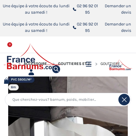
Une équipe à votre écoute du lundi
02 96 92 01
Demander un
au samedi !
95
devis
Une équipe à votre écoute du lundi
02 96 92 01
Demander un
au samedi !
95
devis
0
ACCUEIL
ACCESSOIRES POUR BARNUMS PLIANTS
GOUTTIÈRES ET JONCTIONS POUR BARNUM PLIANT
GOUTTIÈRE DE 6M EN PVC 580GR/M²