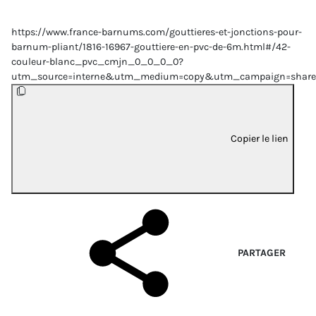
https://www.france-barnums.com/gouttieres-et-jonctions-pour-
barnum-pliant/1816-16967-gouttiere-en-pvc-de-6m.html#/42-
couleur-blanc_pvc_cmjn_0_0_0_0?
utm_source=interne&utm_medium=copy&utm_campaign=share
Copier le lien
PARTAGER