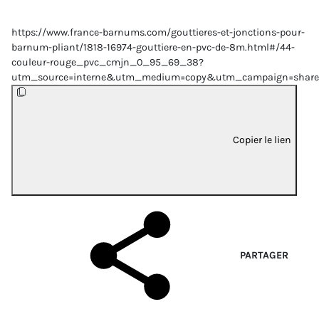
https://www.france-barnums.com/gouttieres-et-jonctions-pour-
barnum-pliant/1818-16974-gouttiere-en-pvc-de-8m.html#/44-
couleur-rouge_pvc_cmjn_0_95_69_38?
utm_source=interne&utm_medium=copy&utm_campaign=share
Copier le lien
PARTAGER