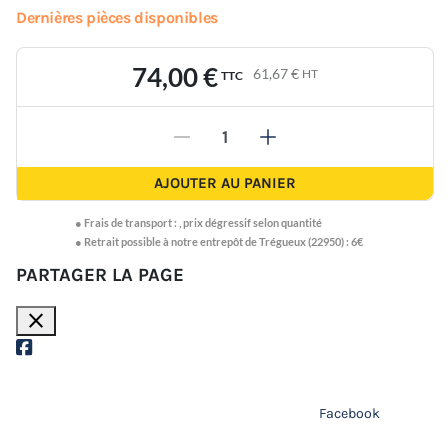
Dernières pièces disponibles
74,00 €
61,67 €
HT
TTC
-
+
AJOUTER AU PANIER
●
Frais de transport :
,
prix dégressif selon quantité
● Retrait possible à notre entrepôt de Trégueux (22950) : 6€
PARTAGER LA PAGE
close
Facebook