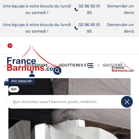
Une équipe à votre écoute du lundi
02 96 92 01
Demander un
au samedi !
95
devis
Une équipe à votre écoute du lundi
02 96 92 01
Demander un
au samedi !
95
devis
0
ACCUEIL
ACCESSOIRES POUR BARNUMS PLIANTS
GOUTTIÈRES ET JONCTIONS POUR BARNUM PLIANT
GOUTTIÈRE DE 8M EN PVC 580GR/M²