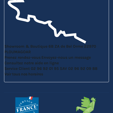
Showroom & Boutique
6B ZA de Bel Orme
22970
PLOUMAGOAR
Prenez rendez-vous
Envoyez-nous un message
Consultez notre aide en ligne
Service Client
02 96 92 01 95
SAV
02 96 92 09 88
Voir tous nos horaires