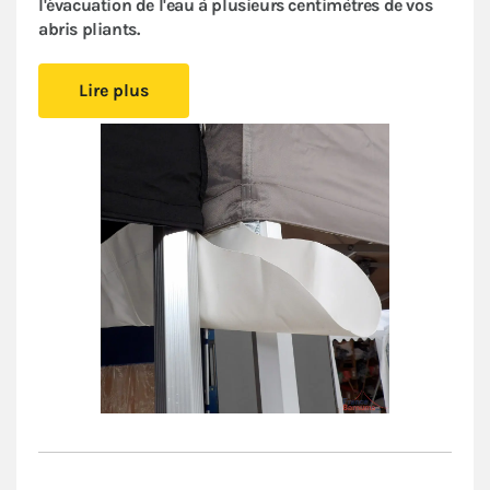
l'évacuation de l'eau à plusieurs centimètres de vos
abris pliants.
Sa forme asymétrique
crée naturellement
une pente
Lire plus
d'écoulement
. Elle empêche l’eau de pluie de
s'accumuler et évite que le poids de l’eau stagnante
pèse sur les deux barnums. Vous prolongez ainsi la
durée de vie de vos stands pliants et gagnez en
confort.
Son large système de fixation en Velcro®,
directement
intégré à l'intérieur de la bâche de toit
, rend cette
gouttière
facile et rapide
à installer. Elle est
compatible avec toute notre gamme de barnums
pliants. Vous mettez en place aisément des espaces
couverts fiables pour installer vos produits ou vos
convives
à l’abri des intempéries
.
Pour vous assurer que vous sécurisez correctement
votre structure temporaire, consultez nos
préconisations dans nos
Conditions Générales de