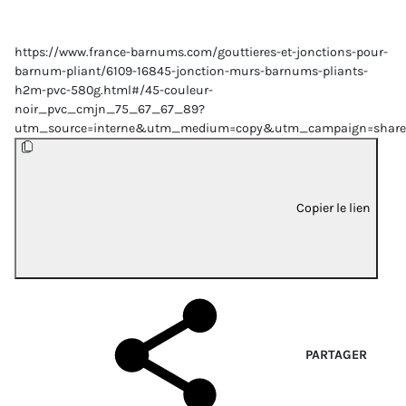
https://www.france-barnums.com/gouttieres-et-jonctions-pour-
barnum-pliant/6109-16845-jonction-murs-barnums-pliants-
h2m-pvc-580g.html#/45-couleur-
noir_pvc_cmjn_75_67_67_89?
utm_source=interne&utm_medium=copy&utm_campaign=share
Copier le lien
PARTAGER