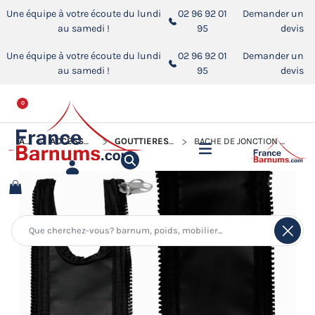
Une équipe à votre écoute du lundi
02 96 92 01
Demander un
au samedi !
95
devis
Une équipe à votre écoute du lundi
02 96 92 01
Demander un
au samedi !
95
devis
0
ACCUEIL
ACCESSOIRES POUR BARNUMS PLIANTS
GOUTTIÈRES ET JONCTIONS POUR BARNUM PLIANT
BÂCHE DE JONCTION ENTRE 2 MURS DE BARNUMS PLIANTS H.2M EN PVC 580G/M²