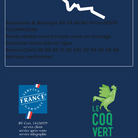
Showroom & Boutique
6B ZA de Bel Orme
22970
PLOUMAGOAR
Prenez rendez-vous
Envoyez-nous un message
Consultez notre aide en ligne
Service Client
02 96 92 01 95
SAV
02 96 92 09 88
Voir tous nos horaires