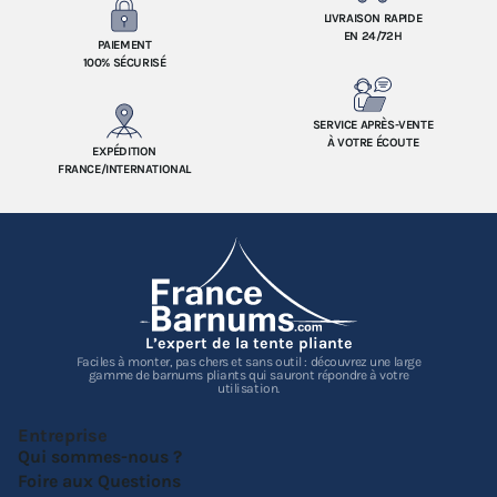
LIVRAISON RAPIDE
EN 24/72H
PAIEMENT
100% SÉCURISÉ
SERVICE APRÈS-VENTE
À VOTRE ÉCOUTE
EXPÉDITION
FRANCE/INTERNATIONAL
L’expert de la tente pliante
Faciles à monter, pas chers et sans outil : découvrez une large
gamme de barnums pliants qui sauront répondre à votre
utilisation.
Entreprise
Qui sommes-nous ?
Foire aux Questions