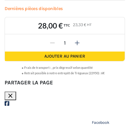
Dernières pièces disponibles
28,00 €
23,33 €
HT
TTC
-
+
AJOUTER AU PANIER
●
Frais de transport :
,
prix dégressif selon quantité
● Retrait possible à notre entrepôt de Trégueux (22950) : 6€
PARTAGER LA PAGE
close
Facebook